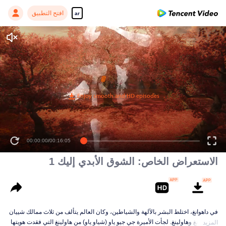
افتح التطبيق
ar
00:00:00
/
00:16:05
الاستعراض الخاص: الشوق الأبدي إليك 1
في داهوانغ، اختلط البشر بالآلهة والشياطين، وكان العالم يتألف من ثلاث ممالك شييان
و تشنرونغ وهاولينغ. لجأت الأميرة جي جيو ياو (شياو ياو) من هاولينغ التي فقدت هويتها
المزيد