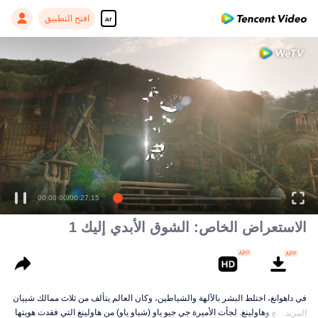
افتح التطبيق
ar
= السفينة الغارقة 1 =
00:00:00
/
00:27:15
الاستعراض الخاص: الشوق الأبدي إليك 1
في داهوانغ، اختلط البشر بالآلهة والشياطين، وكان العالم يتألف من ثلاث ممالك شييان
و تشنرونغ وهاولينغ. لجأت الأميرة جي جيو ياو (شياو ياو) من هاولينغ التي فقدت هويتها
المزيد