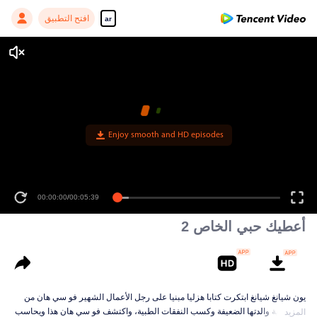
افتح التطبيق
ar
Enjoy smooth and HD episodes
00:00:00
/
00:05:39
أعطيك حبي الخاص 2
يون شيانغ شيانغ ابتكرت كتابا هزليا مبنيا على رجل الأعمال الشهير فو سي هان من
أجل رعاية والدتها الضعيفة وكسب النفقات الطبية، واكتشف فو سي هان هذا ويحاسب
المزيد