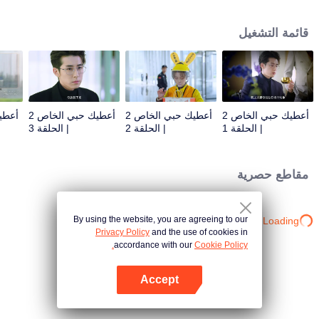
مسؤولية شركة الرسوم المتحركة. من أجل تجنب المساءلة، اقتربت يون شيانغ شيانغ
من فو سي هان لطلب المغفرة، وقدم فو سي هان اقتراحًا لا يصدق: أن تظاهر بأنها
قائمة التشغيل
خطيبته!
أعطيك حبي الخاص 2
أعطيك حبي الخاص 2
أعطيك حبي الخاص 2
| الحلقة 1
| الحلقة 2
| الحلقة 3
مقاطع حصرية
By using the website, you are agreeing to our
Loading…
Privacy Policy
and the use of cookies in
accordance with our
Cookie Policy.
Accept
افتح التطبيق