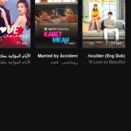
حلقة 24
حلقة 10
حلقة 31
Put Your Head On My Shoulder (Eng Dub)
Married by Accident
الأيام المؤاتية معك
It was adapted from the same series of novels as "A Love so Beautiful"
رومانسي · قصة
الأيام المؤاتية معك