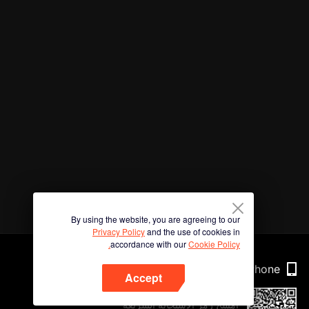
By using the website, you are agreeing to our
Privacy Policy
and the use of cookies in
accordance with our
Cookie Policy.
Phone
Accept
امسح رمز الاستجابة السريعة