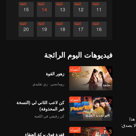
أعضاء
أعضاء
أعضاء
أعضاء
أعضاء
15
14
13
12
11
أعضاء
أعضاء
أعضاء
أعضاء
أعضاء
20
19
18
17
16
أعضاء
أعضاء
أعضاء
أعضاء
أعضاء
25
24
23
22
21
فيديوهات اليوم الرائجة
أعضاء
أعضاء
أعضاء
أعضاء
أعضاء
30
29
28
27
26
1
أعضاء
زهور القوة
رومانسي · زي تقليدي
حلقة 36
2
أعضاء
كن لاعب الثاني لي (النسخة
غير المحذوفة)
4تم تجديد الحلقة
كن رفيقي في اللعبة
هذا
ا يصدق:
3
أعضاء
قفزة فوق بركة العنقاء