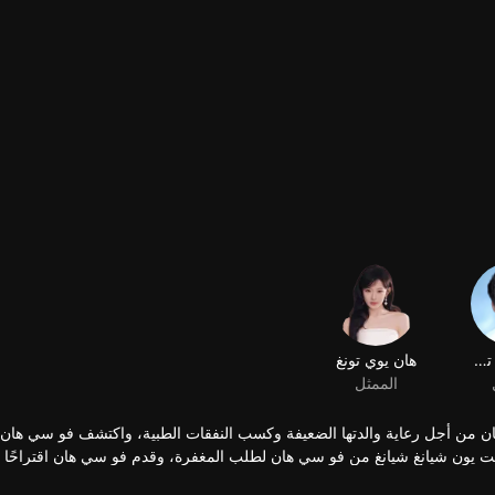
سون يوي تشن
هان يوي تونغ
الممثل
 هان من أجل رعاية والدتها الضعيفة وكسب النفقات الطبية، واكتشف فو سي هان 
يون شيانغ شيانغ من فو سي هان لطلب المغفرة، وقدم فو سي هان اقتراحًا ل