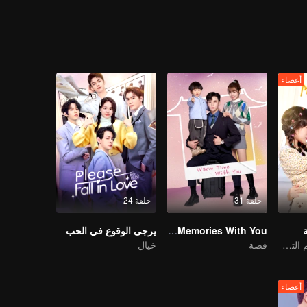
أعضاء
حلقة 31
حلقة 24
My Memories With You
يرجى الوقوع في الحب
أنا أقع في حب نجم الترفيه
قصة
خيال
أعضاء