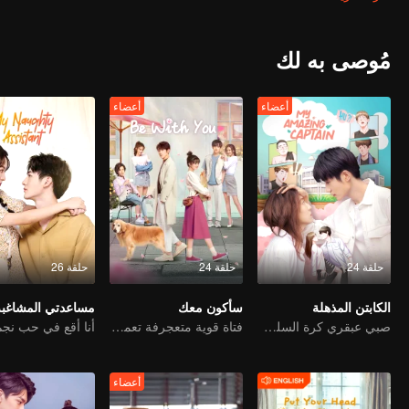
مُوصى به لك
أعضاء
أعضاء
حلقة 24
حلقة 24
حلقة 26
الكابتن المذهلة
سأكون معك
مساعدتي المشاغبة
صبي عبقري كرة السلة تحول فجأة إلى فتاة ووجد حبها الحقيقي
فتاة قوية متعجرفة تعمل كمديرة تقع في الحب
أعضاء