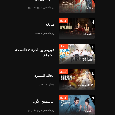
رومانسي · زي تقليدي
حلقة 21
4
أعضاء
مبالغة
رومانسي · قصة
حلقة 33
5
أعضاء
فوريفر يو الجزء 2 (النسخة
الكاملة)
حلقة 25
6
أعضاء
الخالد المتمرد
محاربو القدر
152تم تجديد الحلقة
7
أعضاء
الياسمين الأول
رومانسي · زي تقليدي
حلقة 40