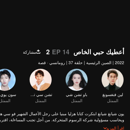
أعطيك حبي الخاص 2
EP 14
مشاركة
2022
|
الصين الرئيسية
|
حلقة 37
|
رومانسي · قصة
لين فنغسونغ
باو تشن شي
تشن سي تشي
الممثل
الممثل
الممثل
الممثل
يون شيانغ شيانغ ابتكرت كتابا هزليا مبنيا على رجل الأعمال الشهير فو سي
ويحاسب مسؤولية شركة الرسوم المتحركة. من أجل تجنب المساءلة، اقتربت 
أن تظاهر بأنها خطيبته!
اقرأ المزيد