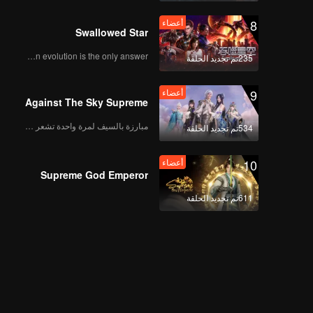
8
أعضاء
Swallowed Star
Human evolution is the only answer.
235تم تجديد الحلقة
9
أعضاء
Against The Sky Supreme
مبارزة بالسيف لمرة واحدة تشعر بالحرية
534تم تجديد الحلقة
10
أعضاء
Supreme God Emperor
611تم تجديد الحلقة