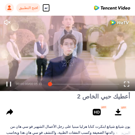
افتح التطبيق
ar
Enjoy smooth and HD episodes
00:00:00
/
00:05:31
أعطيك حبي الخاص 2
يون شيانغ شيانغ ابتكرت كتابا هزليا مبنيا على رجل الأعمال الشهير فو سي هان من
أجل رعاية والدتها الضعيفة وكسب النفقات الطبية، واكتشف فو سي هان هذا ويحاسب
المزيد