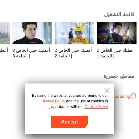
مسؤولية شركة الرسوم المتحركة. من أجل تجنب المساءلة، اقتربت يون شيانغ شيانغ
من فو سي هان لطلب المغفرة، وقدم فو سي هان اقتراحًا لا يصدق: أن تظاهر بأنها
قائمة التشغيل
خطيبته!
أعطيك حبي الخاص 2
أعطيك حبي الخاص 2
أعطيك حبي الخاص 2
| الحلقة 1
| الحلقة 2
| الحلقة 3
مقاطع حصرية
By using the website, you are agreeing to our
Loading…
Privacy Policy
and the use of cookies in
accordance with our
Cookie Policy.
Accept
افتح التطبيق