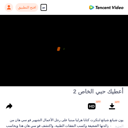
افتح التطبيق
ar
هذه الحلقة لأعضاء VIP. يُرجى مشاهدتها على تطبيق
WeTV.
pay limit
فتح التطبيق
رمز خاطئ: 70013083.-1-818c06064589841c9dc61fc770bcd756
سجل دخولك
عضو VIP بالفعل؟
00:00:00
/
00:00:00
أعطيك حبي الخاص 2
يون شيانغ شيانغ ابتكرت كتابا هزليا مبنيا على رجل الأعمال الشهير فو سي هان من
أجل رعاية والدتها الضعيفة وكسب النفقات الطبية، واكتشف فو سي هان هذا ويحاسب
المزيد