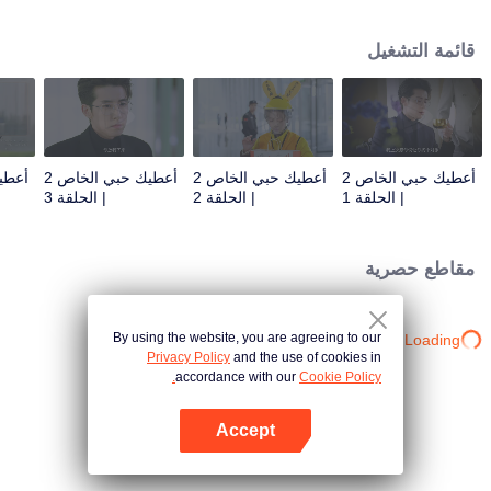
مسؤولية شركة الرسوم المتحركة. من أجل تجنب المساءلة، اقتربت يون شيانغ شيانغ
من فو سي هان لطلب المغفرة، وقدم فو سي هان اقتراحًا لا يصدق: أن تظاهر بأنها
قائمة التشغيل
خطيبته!
أعطيك حبي الخاص 2
أعطيك حبي الخاص 2
أعطيك حبي الخاص 2
| الحلقة 1
| الحلقة 2
| الحلقة 3
مقاطع حصرية
By using the website, you are agreeing to our
Loading…
Privacy Policy
and the use of cookies in
accordance with our
Cookie Policy.
Accept
افتح التطبيق