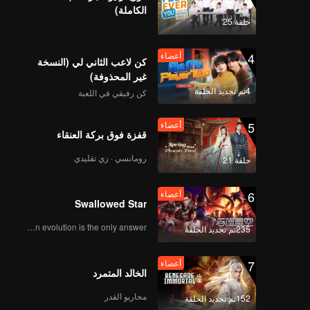
الكاملة)
حلقة 25
4
أعضاء
كن لاعب الثاني لي (النسخة
غير المحذوفة)
4تم تجديد الحلقة
كن رفيقي في اللعبة
5
أعضاء
قفزة فوق بركة العنقاء
رومانسي · زي تقليدي
حلقة 21
6
أعضاء
Swallowed Star
Human evolution is the only answer.
235تم تجديد الحلقة
7
أعضاء
الخالد المتمرد
محاربو القدر
152تم تجديد الحلقة