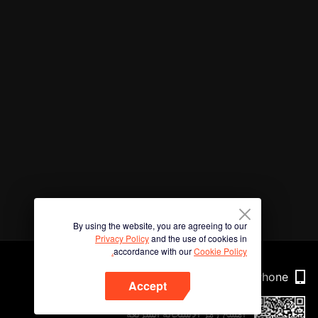
By using the website, you are agreeing to our
Privacy Policy
and the use of cookies in
accordance with our
Cookie Policy.
Phone
Accept
امسح رمز الاستجابة السريعة