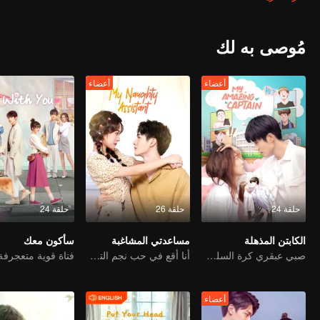
مُوصى به لك
أعضاء
أعضاء
حلقة 24
حلقة 26
حلقة 24
الكابتن المذهلة
مساعدتي المشاغبة
سأكون معك
صبي عبقري كرة السلة تحول فجأة إلى فتاة ووجد حبها الحقيقي
أنا أقع في حب نجم الترفيه
أعضاء