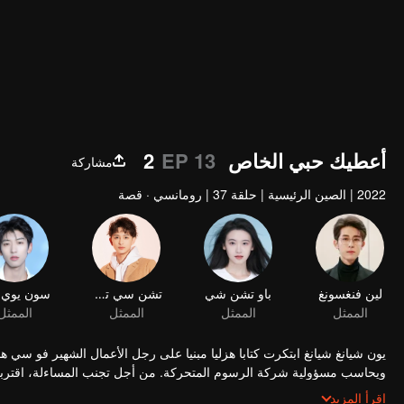
أعطيك حبي الخاص 2
EP 13
مشاركة
2022
|
الصين الرئيسية
|
حلقة 37
|
رومانسي · قصة
لين فنغسونغ
باو تشن شي
تشن سي تشي
الممثل
الممثل
الممثل
الممثل
يون شيانغ شيانغ ابتكرت كتابا هزليا مبنيا على رجل الأعمال الشهير فو سي
ويحاسب مسؤولية شركة الرسوم المتحركة. من أجل تجنب المساءلة، اقتربت 
أن تظاهر بأنها خطيبته!
اقرأ المزيد