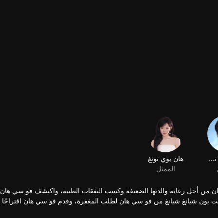
سون يوي تشن
هان يوي تونغ
الممثل
 هان من أجل رعاية والدتها الضعيفة وكسب النفقات الطبية، واكتشف فو سي هان 
يون شيانغ شيانغ من فو سي هان لطلب المغفرة، وقدم فو سي هان اقتراحًا ل