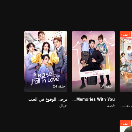
أعضاء
حلقة 31
حلقة 24
My Memories With You
يرجى الوقوع في الحب
فتاة قوية متعجرفة تعمل كمديرة تقع في الحب
قصة
خيال
أعضاء