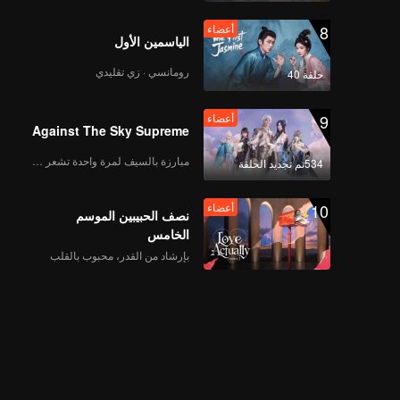
8
أعضاء
الياسمين الأول
رومانسي · زي تقليدي
حلقة 40
9
أعضاء
Against The Sky Supreme
مبارزة بالسيف لمرة واحدة تشعر بالحرية
534تم تجديد الحلقة
10
أعضاء
نصف الحبيبين الموسم
الخامس
بإرشاد من القدر، محبوب بالقلب