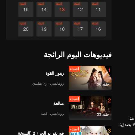
أعضاء
أعضاء
أعضاء
أعضاء
أعضاء
15
14
13
12
11
أعضاء
أعضاء
أعضاء
أعضاء
أعضاء
20
19
18
17
16
أعضاء
أعضاء
أعضاء
أعضاء
أعضاء
25
24
23
22
21
فيديوهات اليوم الرائجة
أعضاء
أعضاء
أعضاء
أعضاء
أعضاء
30
29
28
27
26
1
أعضاء
زهور القوة
رومانسي · زي تقليدي
حلقة 36
2
أعضاء
مبالغة
رومانسي · قصة
حلقة 33
هذا
ا يصدق:
3
أعضاء
فوريفر يو الجزء 2 (النسخة