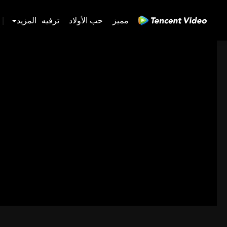
مميز
حب الأولاد
ترفيه
المزيد
|
رمز خاطئ: 70013083.-1-6ab017394d5bd
720P
1.0x
CC