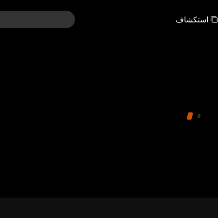
استكشاف
pay limit
bea8d42e28964155428
00:00:00
/
00:00:00