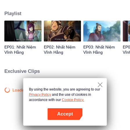
đường Lý Thanh Hậu xuất hiện... Siêu phẩm hoạt hình Trung Quốc thể loại
tu tiên hài hước, bao trọn tiếng cười mùa hè của bạn!
Playlist
EP01: Nhất Niệm
EP02: Nhất Niệm
EP03: Nhất Niệm
EP0
Vĩnh Hằng
Vĩnh Hằng
Vĩnh Hằng
Vĩn
Exclusive Clips
By using the website, you are agreeing to our
Loading…
Privacy Policy
and the use of cookies in
accordance with our
Cookie Policy.
Accept
Mở APP