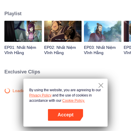
đường Lý Thanh Hậu xuất hiện... Siêu phẩm hoạt hình Trung Quốc thể loại
tu tiên hài hước, bao trọn tiếng cười mùa hè của bạn!
Playlist
EP01: Nhất Niệm
EP02: Nhất Niệm
EP03: Nhất Niệm
EP0
Vĩnh Hằng
Vĩnh Hằng
Vĩnh Hằng
Vĩn
Exclusive Clips
By using the website, you are agreeing to our
Loading…
Privacy Policy
and the use of cookies in
accordance with our
Cookie Policy.
Accept
Mở APP