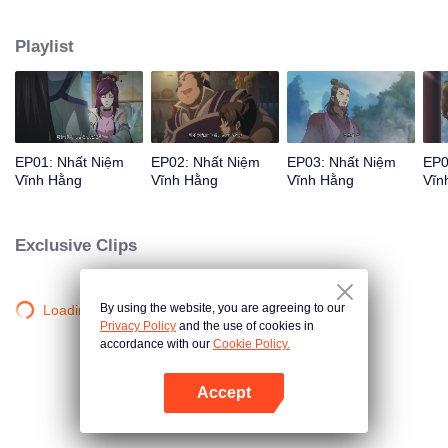
đường Lý Thanh Hậu xuất hiện... Siêu phẩm hoạt hình Trung Quốc thể loại
tu tiên hài hước, bao trọn tiếng cười mùa hè của bạn!
Playlist
EP01: Nhất Niệm
EP02: Nhất Niệm
EP03: Nhất Niệm
EP0
Vĩnh Hằng
Vĩnh Hằng
Vĩnh Hằng
Vĩn
Exclusive Clips
By using the website, you are agreeing to our
Loading…
Privacy Policy
and the use of cookies in
accordance with our
Cookie Policy.
Accept
Mở APP