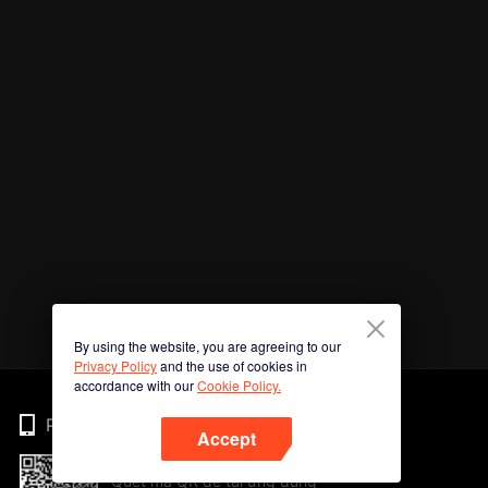
By using the website, you are agreeing to our
Privacy Policy
and the use of cookies in
accordance with our
Cookie Policy.
Phone
Accept
Quét mã QR để tải ứng dụng