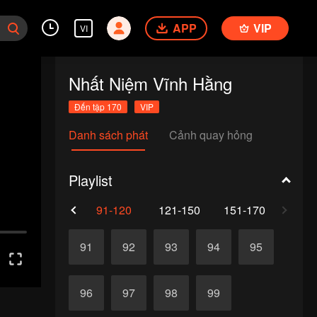
APP
VIP
VI
Nhất Niệm Vĩnh Hằng
Đến tập 170
VIP
Danh sách phát
Cảnh quay hỏng
Playlist
61-90
91-120
121-150
151-170
91
92
93
94
95
96
97
98
99