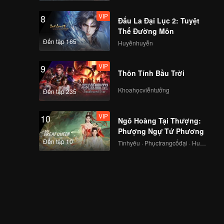
VIP
8
Đấu La Đại Lục 2: Tuyệt
Thế Đường Môn
Đến tập 165
Huyềnhuyễn
VIP
9
Thôn Tính Bầu Trời
Khoahọcviễntưởng
Đến tập 235
VIP
10
Ngô Hoàng Tại Thượng:
Phượng Ngự Tứ Phương
Đến tập 10
Tìnhyêu · Phụctrangcổđại · Huyềnảo