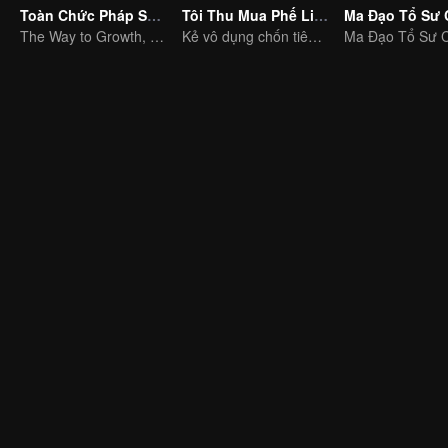
Toàn Chức Pháp Sư S1
Tôi Thu Mua Phế Liệu Ở Thiên Đình
Ma Đạo Tổ Sư 
The Way to Growth, Encouragement and Self-improvement
Kẻ vô dụng chốn tiên giới trảm yêu trừ ma
Ma Đạo Tổ Sư C