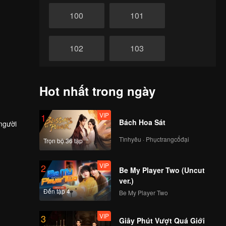
100
101
102
103
104
105
Hot nhất trong ngày
106
107
VIP
1
Bách Hoa Sát
 người
Tìnhyêu · Phụctrangcổđại
Trọn bộ 36 tập
108
109
VIP
2
Be My Player Two (Uncut
110
111
ver.)
Đến tập 4
Be My Player Two
112
113
VIP
3
Giây Phút Vượt Quá Giới