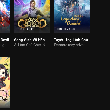
Trọn bộ 60 tập
Trọn bộ 78 tập
Devil
Song Sinh Võ Hồn
Tuyết Ưng Lĩnh Chủ
The Strongest King in the Demon World Suddenly Gets Laid Off?
Ai Làm Chủ Chìm Nổi, Thần Võ Vô Địch
Extraordinary adventure, a teenager reborn from adversity.