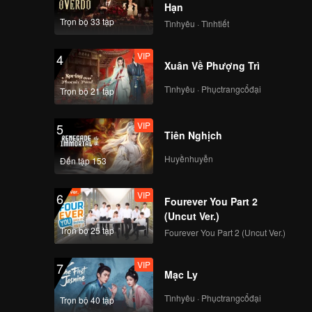
Hạn
Trọn bộ 33 tập
Tìnhyêu · Tìnhtiết
114
115
VIP
4
Xuân Về Phượng Trì
116
117
Tìnhyêu · Phụctrangcổđại
Trọn bộ 21 tập
118
119
VIP
5
Tiên Nghịch
Huyềnhuyễn
120
Đến tập 153
VIP
6
Fourever You Part 2
(Uncut Ver.)
Trọn bộ 25 tập
Fourever You Part 2 (Uncut Ver.)
VIP
7
Mạc Ly
Tìnhyêu · Phụctrangcổđại
Trọn bộ 40 tập