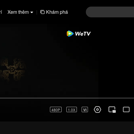
í
Xem thêm
|
Khám phá
01-30
31-60