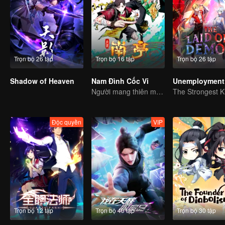
Trọn bộ 26 tập
Trọn bộ 16 tập
Trọn bộ 26 tập
Shadow of Heaven
Nam Đình Cốc Vi
Unemployment 
Người mang thiên mệnh và kẻ siêu phàm, quyết chiến nào!
Độc quyền
VIP
Trọn bộ 12 tập
Trọn bộ 40 tập
Trọn bộ 30 tập