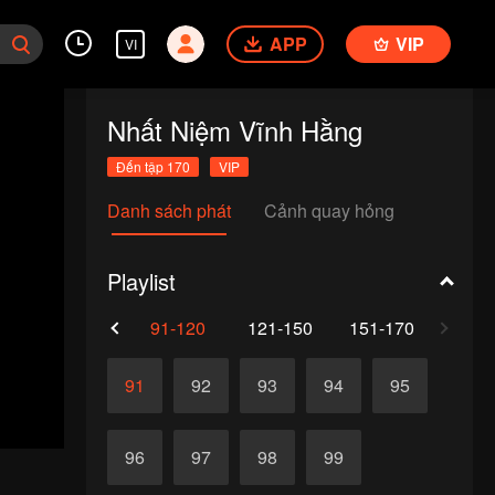
APP
VIP
VI
Nhất Niệm Vĩnh Hằng
Đến tập 170
VIP
Danh sách phát
Cảnh quay hỏng
Playlist
61-90
91-120
121-150
151-170
91
92
93
94
95
96
97
98
99