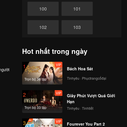
100
101
102
103
104
105
Hot nhất trong ngày
106
107
VIP
1
Bách Hoa Sát
 người
Tìnhyêu · Phụctrangcổđại
Trọn bộ 36 tập
108
109
VIP
2
Giây Phút Vượt Quá Giới
110
111
Hạn
Trọn bộ 33 tập
Tìnhyêu · Tìnhtiết
112
113
VIP
3
Fourever You Part 2