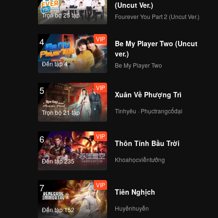
(Uncut Ver.)
Trọn bộ 25 tập
Fourever You Part 2 (Uncut Ver.)
114
115
VIP
4
Be My Player Two (Uncut
116
117
ver.)
Đến tập 4
Be My Player Two
118
119
VIP
5
Xuân Về Phượng Trì
Tìnhyêu · Phụctrangcổđại
120
Trọn bộ 21 tập
VIP
6
Thôn Tính Bầu Trời
Khoahọcviễntưởng
Đến tập 235
VIP
7
Tiên Nghịch
Huyềnhuyễn
Đến tập 152