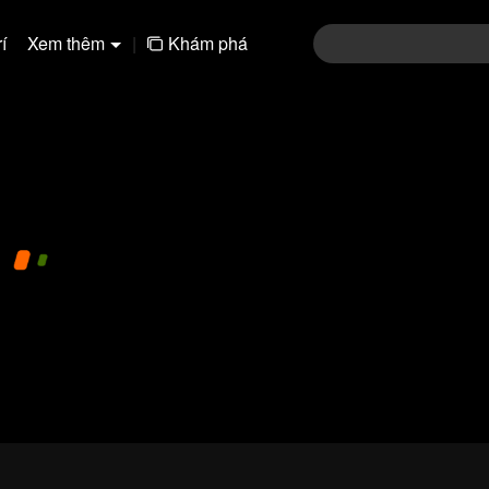
í
Xem thêm
|
Khám phá
01-30
31-60
480P
1.0X
CC