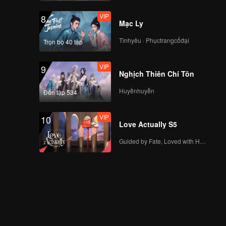
VIP
8
Mạc Ly
Tìnhyêu · Phụctrangcổđại
Trọn bộ 40 tập
VIP
9
Nghịch Thiên Chí Tôn
Huyềnhuyễn
Đến tập 534
VIP
10
Love Actually S5
Guided by Fate, Loved with Heart