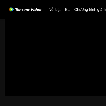
Nổi bật
BL
Chương trình giải tr
00:00:00
/
00:19:33