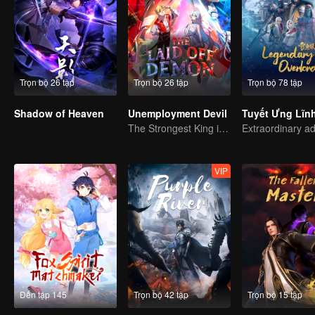
Trọn bộ 26 tập
Trọn bộ 26 tập
Trọn bộ 78 tập
Shadow of Heaven
Unemployment Devil
Tuyết Ưng Lĩn
The Strongest King in the Demon World Suddenly Gets Laid Off?
VIP
Đến tập 145
Trọn bộ 42 tập
Trọn bộ 15 tập