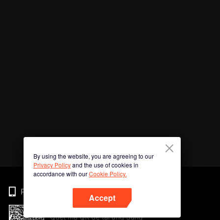
By using the website, you are agreeing to our
Privacy Policy
and the use of cookies in
accordance with our
Cookie Policy.
Phone
Accept
Quét mã QR để tải ứng dụng