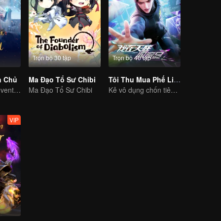
Trọn bộ 30 tập
Trọn bộ 40 tập
h Chủ
Ma Đạo Tổ Sư Chibi
Tôi Thu Mua Phế Liệu Ở Thiên Đình
Extraordinary adventure, a teenager reborn from adversity.
Ma Đạo Tổ Sư Chibi
Kẻ vô dụng chốn tiên giới trảm yêu trừ ma
VIP