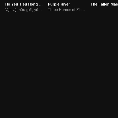
Hồ Yêu Tiểu Hồng Nương
Purple River
The Fallen Mas
Vạn vật hữu giới, yêu hận vô vàn
Three Heroes of Zichuan's adventure on Xichuan Continent