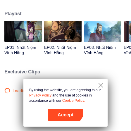
đường Lý Thanh Hậu xuất hiện... Siêu phẩm hoạt hình Trung Quốc thể loại
tu tiên hài hước, bao trọn tiếng cười mùa hè của bạn!
Playlist
EP01: Nhất Niệm
EP02: Nhất Niệm
EP03: Nhất Niệm
EP0
Vĩnh Hằng
Vĩnh Hằng
Vĩnh Hằng
Vĩn
Exclusive Clips
By using the website, you are agreeing to our
Loading…
Privacy Policy
and the use of cookies in
accordance with our
Cookie Policy.
Accept
Mở APP