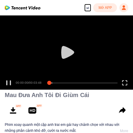
Mở APP
vi
00:00:00
/
00:03:48
Mau Đưa Anh Tôi Đi Giùm Cái
Phim xoay quanh một cặp anh trai em gái hay chảnh chọe với nhau với
những phân cảnh khó đỡ, cười ra nước mắt.
More