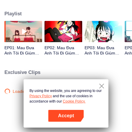
Playlist
EP01: Mau Đưa
EP02: Mau Đưa
EP03: Mau Đưa
EP0
Anh Tôi Đi Giùm
Anh Tôi Đi Giùm
Anh Tôi Đi Giùm
Anh
Cái
Cái
Cái
Cái
Exclusive Clips
By using the website, you are agreeing to our
Loading…
Privacy Policy
and the use of cookies in
accordance with our
Cookie Policy.
Accept
Mở APP