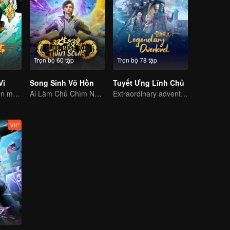
Trọn bộ 60 tập
Trọn bộ 78 tập
Vi
Song Sinh Võ Hồn
Tuyết Ưng Lĩnh Chủ
Người mang thiên mệnh và kẻ siêu phàm, quyết chiến nào!
Ai Làm Chủ Chìm Nổi, Thần Võ Vô Địch
Extraordinary adventure, a teenager reborn from adversity.
VIP