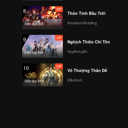
VIP
8
Thôn Tính Bầu Trời
Khoahọcviễntưởng
Đến tập 235
VIP
9
Nghịch Thiên Chí Tôn
Huyềnhuyễn
Đến tập 534
VIP
10
Vô Thượng Thần Đế
Đấutranh
Đến tập 611