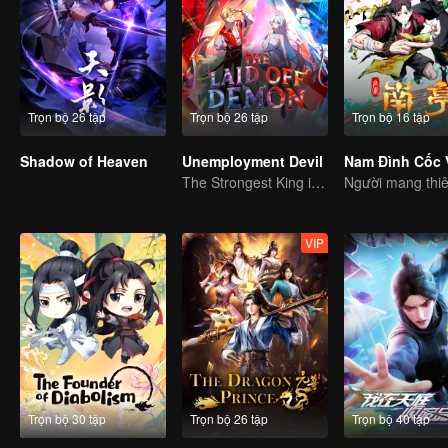
Trọn bộ 26 tập
Trọn bộ 26 tập
Trọn bộ 16 tập
Shadow of Heaven
Unemployment Devil
Nam Đình Cốc 
The Strongest King in the Demon World Suddenly Gets Laid Off?
VIP
Trọn bộ 30 tập
Trọn bộ 26 tập
Trọn bộ 40 tập