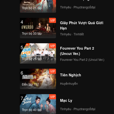
Tìnhyêu · Phụctrangcổđại
Trọn bộ 21 tập
114
115
VIP
4
Giây Phút Vượt Quá Giới
116
117
Hạn
Trọn bộ 33 tập
Tìnhyêu · Tìnhtiết
118
119
VIP
5
Fourever You Part 2
(Uncut Ver.)
120
Trọn bộ 25 tập
Fourever You Part 2 (Uncut Ver.)
VIP
6
Tiên Nghịch
Huyềnhuyễn
Đến tập 152
VIP
7
Mạc Ly
Tìnhyêu · Phụctrangcổđại
Trọn bộ 40 tập