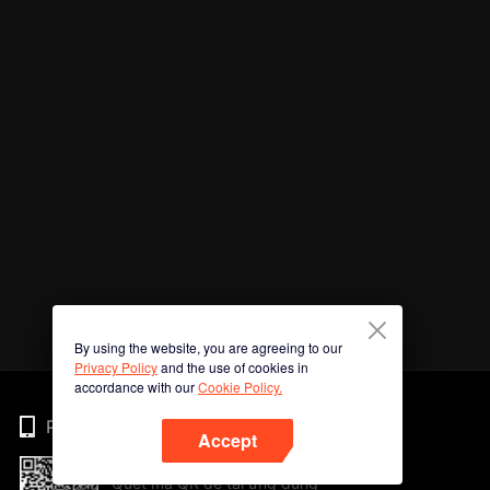
By using the website, you are agreeing to our
Privacy Policy
and the use of cookies in
accordance with our
Cookie Policy.
Phone
Accept
Quét mã QR để tải ứng dụng