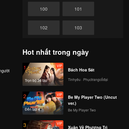
100
101
102
103
104
105
Hot nhất trong ngày
106
107
VIP
1
Bách Hoa Sát
 người
Tìnhyêu · Phụctrangcổđại
Trọn bộ 36 tập
108
109
VIP
2
Be My Player Two (Uncut
110
111
ver.)
Đến tập 4
Be My Player Two
112
113
VIP
3
Xuân Về Phượng Trì