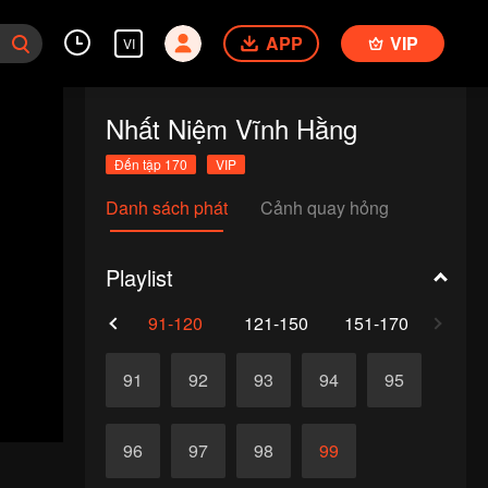
APP
VIP
VI
Nhất Niệm Vĩnh Hằng
Đến tập 170
VIP
Danh sách phát
Cảnh quay hỏng
Playlist
61-90
91-120
121-150
151-170
91
92
93
94
95
96
97
98
99