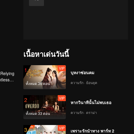
เนื้อหาเด่นวันนี้
VIP
1
บุหงาซ่อนคม
 Relying
ntless
ความรัก · ย้อนยุค
ทั้งหมด 36 ตอน
ed the
n son,
VIP
2
หากวินาทีนั้นไม่พบเธอ
ความรัก · ดราม่า
ทั้งหมด 33 ตอน
VIP
3
เพราะรักนำทาง พาร์ท 2