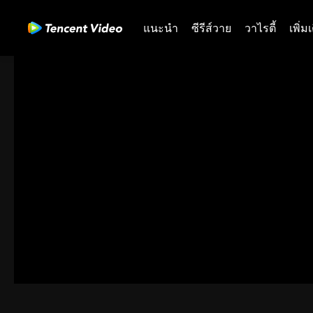
แนะนำ
ซีรีส์วาย
วาไรตี้
เพิ่ม