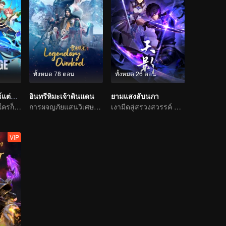
ทั้งหมด 78 ตอน
ทั้งหมด 26 ตอน
อยากเป็นยอดยุทธ์แต่ดันเป็นจอมเวทแทน
อินทรีหิมะเจ้าดินแดน
ยามแสงลับนภา
จอมเวทเป็นกังฟู ใครก็ต้านไม่อยู่
การผจญภัยแสนวิเศษและอุปสรรคของเด็กหนุ่มเริ่มต้นขึ้นอีกครั้ง
เงามืดสู่สรวงสวรรค์ แผดเผาวิญญาณพิทักษ์ความดี
VIP