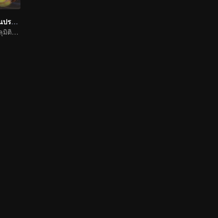
เมื่อผมเกิดใหม่เป็นปรมาจารย์
สายลับมือทองทะลุมิติตะลุยจิ่วฮวง