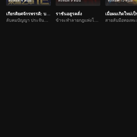
เกียรติยศจักรพรรดิ: บทแห่งเกียรติยศ ภาคสวรรค์ลิขิต
ราชันอสูรคลั่ง
ลับคมปัญญา ประจันชะตา
ข้าจะทำลายกฎแห่งโชคชะตาเอง!