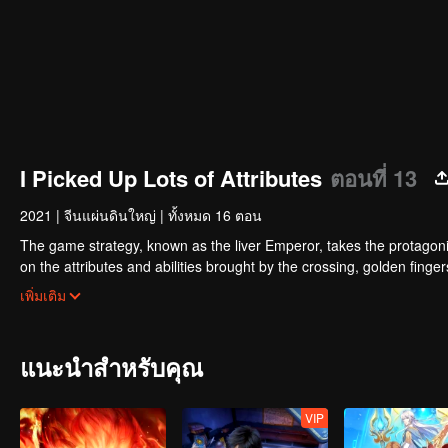
I Picked Up Lots of Attributes
ตอนที่ 13
2021
|
จีนแผ่นดินใหญ่
|
ทั้งหมด 16 ตอน
The game strategy, known as the liver Emperor, takes the protagonis
on the attributes and abilities brought by the crossing, golden fing
powerful enemies along the way and gained countless skills. He first
เพิ่มเติม
Xuanwu Kingdom that came to provoke; then, at the request of the
thus saving the human race from the persecution of the demon rac
แนะนำสำหรับคุณ
VIP