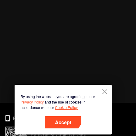
By using the website, you are agreeing to our
Privacy Policy
and the use of cookies in
accordance with our
Cookie Policy.
Phone
Accept
สแกนรหัส QR เพื่อดาวน์โหลด