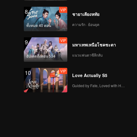
VIP
8
ชายาเคียงหทัย
ความรัก · ย้อนยุค
ทั้งหมด 40 ตอน
VIP
9
มหาเทพเหนือโชคชะตา
แนวแฟนตาซีลึกลับ
อัปเดตถึงตอน 534
VIP
10
Love Actually S5
Guided by Fate, Loved with Heart