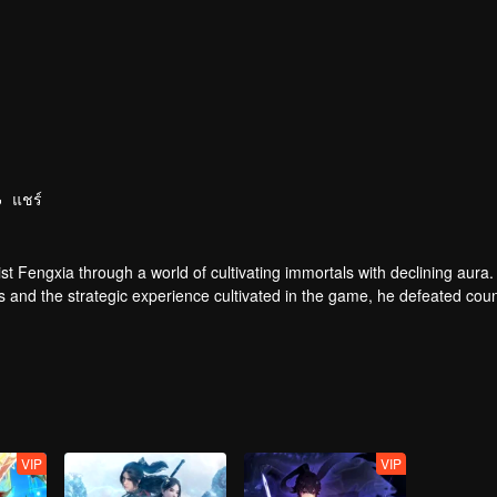
แชร์
t Fengxia through a world of cultivating immortals with declining aura.
ers and the strategic experience cultivated in the game, he defeated cou
 solved the internal and external troubles of Qianqiu Valley and defeat
 Xuanwu Emperor, he resolved the human crisis and defeated the demo
e, and restored the heaven and earth aura of the Xuanyuan World.
VIP
VIP