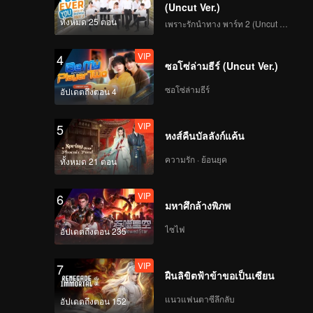
(Uncut Ver.)
ทั้งหมด 25 ตอน
เพราะรักนำทาง พาร์ท 2 (Uncut Ver.)
VIP
4
ซอโซ่ล่ามธีร์ (Uncut Ver.)
ซอโซ่ล่ามธีร์
อัปเดตถึงตอน 4
VIP
5
หงส์คืนบัลลังก์แค้น
ความรัก · ย้อนยุค
ทั้งหมด 21 ตอน
VIP
6
มหาศึกล้างพิภพ
ไซไฟ
อัปเดตถึงตอน 235
VIP
7
ฝืนลิขิตฟ้าข้าขอเป็นเซียน
แนวแฟนตาซีลึกลับ
อัปเดตถึงตอน 152