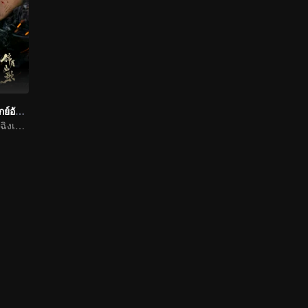
เหนือสมรภูมิ (พากย์อังกฤษ)
นายพลโจวเหย่&เฉิงเหล่ยปกป้องประเทศ