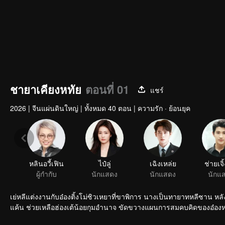
ชายาเคียงหทัย
ตอนที่ 01
แชร์
2026
|
จีนแผ่นดินใหญ่
|
ทั้งหมด 40 ตอน
|
ความรัก · ย้อนยุค
หลินอวี้เฟิน
ไป๋ลู่
เฉิงเหล่ย
ช่ายเจิ้
ผู้กำกับ
นักแสดง
นักแสดง
นักแ
เย่หลีแต่งงานกับอ๋องติ้งโม่ซิวเหยาที่ขาพิการ นางเป็นทายาทหลีซาน ห
แค้น ช่วยเหลือฮ่องเต้น้อยกุมอำนาจ ขัดขวางแผนการสมคบคิดของอ๋องห