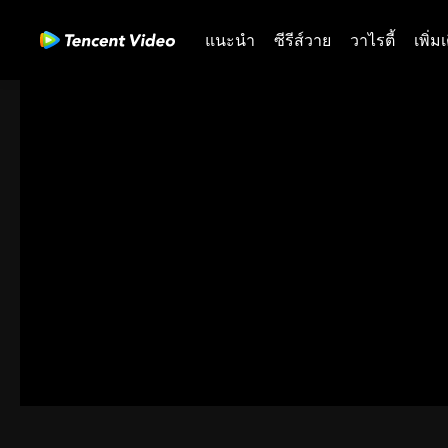
แนะนำ
ซีรีส์วาย
วาไรตี้
เพิ่ม