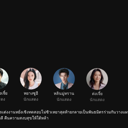
งเจี๋ย
หยางซูอี
หลินมู่หราน
ต่งเจี๋ย
สดง
นักแสดง
นักแสดง
นักแสดง
ลังแต่งงานหยั่งเชิงทดสอบโม่ซิวเหยาสุดท้ายกลายเป็นพันธมิตรร่วมกันวางแผ
ลี คืนความสงบสุขให้ใต้หล้า