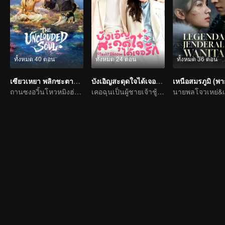
ทั้งหมด 40 ตอน
ทั้งหมด 24 ตอน
ทั้งหมด 36 ตอน
เซียวเหยา พลิกชะตาราชาปีศาจ
บังเอิญสะดุดใจได้เจอรัก (พากย์ไทย)
ถานซงอวิ้นโหวหมิงฮ่าวเผชิญรักซ่อนแค้น
เคอฉุนเป็นผู้ชายเจ้าชู้โดนอาเจ๊ควบคุม