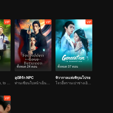
VIP
VIP
VIP
ทั้งหมด 24 ตอน
ทั้งหมด 37 ตอน
อุบัติรัก NPC
ทิวากาลแห่งพิรุณโปรย
Back to Eighteen, to Save His White Moonlight
ท่านเซียนใบหน้าเย็นชาติดด่านเคราะห์ความรัก ตกหลุมรักนางมารสาว
โจวอี้หรานเปาซ่างเอินฉีกหน้ากากจอมปลอมในยุทธภพ
VIP