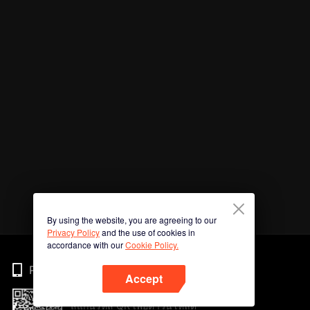
By using the website, you are agreeing to our
Privacy Policy
and the use of cookies in
accordance with our
Cookie Policy.
Phone
Accept
สแกนรหัส QR เพื่อดาวน์โหลด