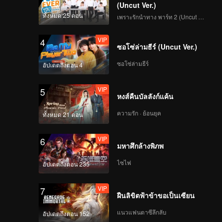
(Uncut Ver.)
ทั้งหมด 25 ตอน
เพราะรักนำทาง พาร์ท 2 (Uncut Ver.)
VIP
EP08: ชายาเคียงหทัย
VIP
4
ซอโซ่ล่ามธีร์ (Uncut Ver.)
ซอโซ่ล่ามธีร์
อัปเดตถึงตอน 4
VIP
EP09: ชายาเคียงหทัย
VIP
5
หงส์คืนบัลลังก์แค้น
ความรัก · ย้อนยุค
ทั้งหมด 21 ตอน
VIP
EP10: ชายาเคียงหทัย
VIP
6
มหาศึกล้างพิภพ
ไซไฟ
อัปเดตถึงตอน 235
VIP
EP11: ชายาเคียงหทัย
VIP
7
ฝืนลิขิตฟ้าข้าขอเป็นเซียน
แนวแฟนตาซีลึกลับ
อัปเดตถึงตอน 152