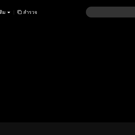
เติม
|
สำรวจ