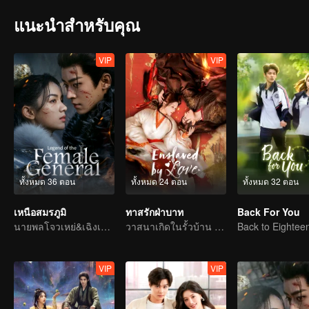
แนะนำสำหรับคุณ
VIP
VIP
ทั้งหมด 36 ตอน
ทั้งหมด 24 ตอน
ทั้งหมด 32 ตอน
เหนือสมรภูมิ
ทาสรักฝ่าบาท
Back For You
นายพลโจวเหย่&เฉิงเหล่ยปกป้องประเทศ
วาสนาเกิดในรั้วบ้าน รักสลายที่ตำหนักบูรพา
VIP
VIP