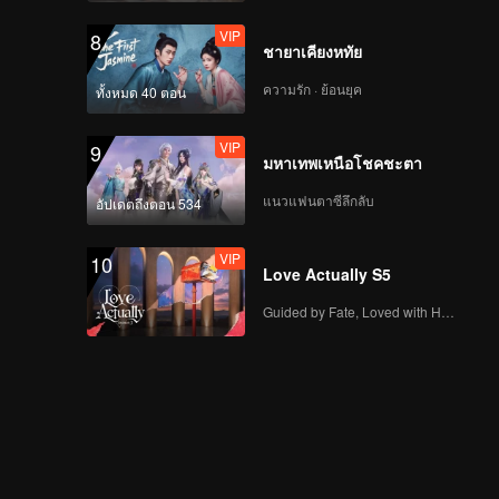
VIP
EP12: ชายาเคียงหทัย
VIP
8
ชายาเคียงหทัย
ความรัก · ย้อนยุค
ทั้งหมด 40 ตอน
VIP
EP13: ชายาเคียงหทัย
VIP
9
มหาเทพเหนือโชคชะตา
แนวแฟนตาซีลึกลับ
อัปเดตถึงตอน 534
VIP
EP14: ชายาเคียงหทัย
VIP
10
Love Actually S5
Guided by Fate, Loved with Heart
VIP
EP15: ชายาเคียงหทัย
VIP
EP16: ชายาเคียงหทัย