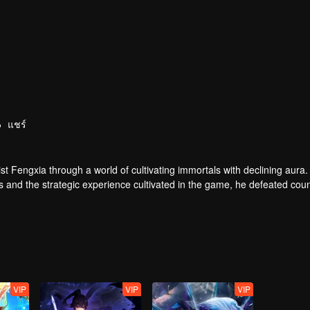
แชร์
t Fengxia through a world of cultivating immortals with declining aura.
ers and the strategic experience cultivated in the game, he defeated cou
 solved the internal and external troubles of Qianqiu Valley and defeat
 Xuanwu Emperor, he resolved the human crisis and defeated the demo
e, and restored the heaven and earth aura of the Xuanyuan World.
VIP
VIP
VIP