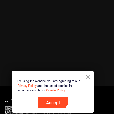
By using the website, you are agreeing to our
Privacy Policy
and the use of cookies in
accordance with our
Cookie Policy.
Phone
Accept
สแกนรหัส QR เพื่อดาวน์โหลด