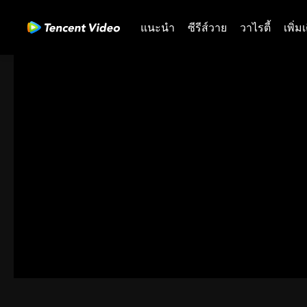
แนะนำ
ซีรีส์วาย
วาไรตี้
เพิ่ม