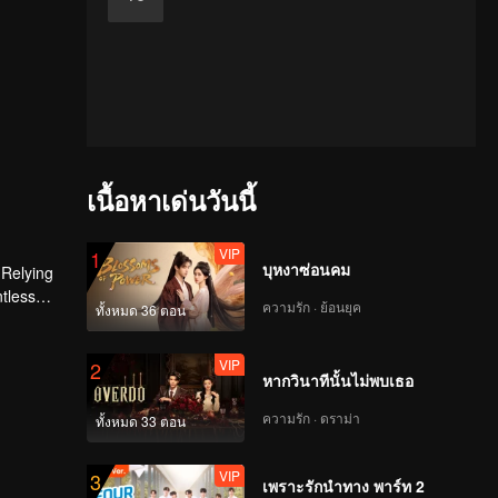
เนื้อหาเด่นวันนี้
VIP
1
บุหงาซ่อนคม
 Relying
ntless
ความรัก · ย้อนยุค
ทั้งหมด 36 ตอน
ed the
n son,
VIP
2
หากวินาทีนั้นไม่พบเธอ
ความรัก · ดราม่า
ทั้งหมด 33 ตอน
VIP
3
เพราะรักนำทาง พาร์ท 2