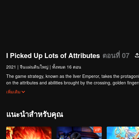
I Picked Up Lots of Attributes
ตอนที่ 07
2021
|
จีนแผ่นดินใหญ่
|
ทั้งหมด 16 ตอน
The game strategy, known as the liver Emperor, takes the protagonis
on the attributes and abilities brought by the crossing, golden fing
powerful enemies along the way and gained countless skills. He first
เพิ่มเติม
Xuanwu Kingdom that came to provoke; then, at the request of the
thus saving the human race from the persecution of the demon rac
แนะนำสำหรับคุณ
VIP