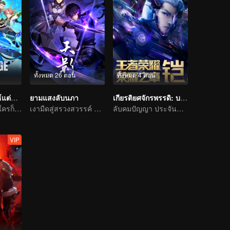
ทั้งหมด 26 ตอน
ทั้งหมด 4 ตอน
อยากเป็นยอดยุทธ์แต่ดันเป็นจอมเวทแทน
ยามแสงลับนภา
เกียรติยศจักรพรรดิ: บทแห่งเกียรติยศ ภาคสวรรค์ลิขิต
จอมเวทเป็นกังฟู ใครก็ต้านไม่อยู่
เงามืดสู่สรวงสวรรค์ แผดเผาวิญญาณพิทักษ์ความดี
ลับคมปัญญา ประจันชะตา
VIP