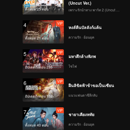
(Uncut Ver.)
ทั้งหมด 25 ตอน
เพราะรักนำทาง พาร์ท 2 (Uncut Ver.)
VIP
4
หงส์คืนบัลลังก์แค้น
ความรัก · ย้อนยุค
ทั้งหมด 21 ตอน
VIP
5
มหาศึกล้างพิภพ
ไซไฟ
อัปเดตถึงตอน 235
VIP
6
ฝืนลิขิตฟ้าข้าขอเป็นเซียน
แนวแฟนตาซีลึกลับ
อัปเดตถึงตอน 152
VIP
7
ชายาเคียงหทัย
ความรัก · ย้อนยุค
ทั้งหมด 40 ตอน