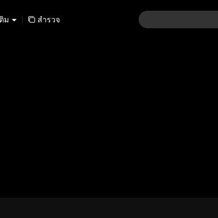
เติม
|
สำรวจ