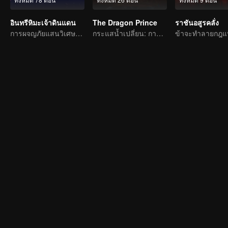
อินทรีหิมะเจ้าดินแดน
The Dragon Prince
ราชันอสูรคลั่ง
การผจญภัยแสนวิเศษและอุปสรรคของเด็กหนุ่มเริ่มต้นขึ้นอีกครั้ง
กระแสน้ำเปลี่ยน: การผจญภัยของนักเขียนหนุ่ม