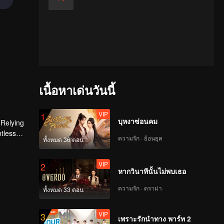
เนื้อหาเด่นวันนี้
VIP
1
บุหงาซ่อนคม
 Relying
ntless
ความรัก · ย้อนยุค
ทั้งหมด 36 ตอน
ed the
n son,
VIP
2
หากวินาทีนั้นไม่พบเธอ
ความรัก · ดราม่า
ทั้งหมด 33 ตอน
VIP
3
เพราะรักนำทาง พาร์ท 2