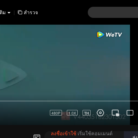
เติม
|
สำรวจ