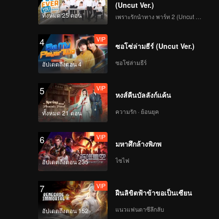
(Uncut Ver.)
ทั้งหมด 25 ตอน
เพราะรักนำทาง พาร์ท 2 (Uncut Ver.)
VIP
4
ซอโซ่ล่ามธีร์ (Uncut Ver.)
ซอโซ่ล่ามธีร์
อัปเดตถึงตอน 4
VIP
5
หงส์คืนบัลลังก์แค้น
ความรัก · ย้อนยุค
ทั้งหมด 21 ตอน
VIP
6
มหาศึกล้างพิภพ
ไซไฟ
อัปเดตถึงตอน 235
VIP
7
ฝืนลิขิตฟ้าข้าขอเป็นเซียน
แนวแฟนตาซีลึกลับ
อัปเดตถึงตอน 152