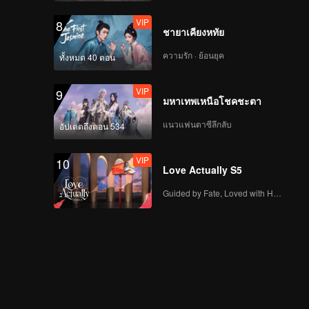
VIP
8
ชายาเคียงหทัย
ความรัก · ย้อนยุค
ทั้งหมด 40 ตอน
VIP
9
มหาเทพเหนือโชคชะตา
แนวแฟนตาซีลึกลับ
อัปเดตถึงตอน 534
VIP
10
Love Actually S5
Guided by Fate, Loved with Heart