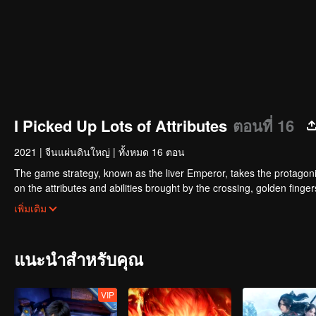
I Picked Up Lots of Attributes
ตอนที่ 16
2021
|
จีนแผ่นดินใหญ่
|
ทั้งหมด 16 ตอน
The game strategy, known as the liver Emperor, takes the protagonis
on the attributes and abilities brought by the crossing, golden fing
powerful enemies along the way and gained countless skills. He first
เพิ่มเติม
Xuanwu Kingdom that came to provoke; then, at the request of the
thus saving the human race from the persecution of the demon rac
แนะนำสำหรับคุณ
VIP