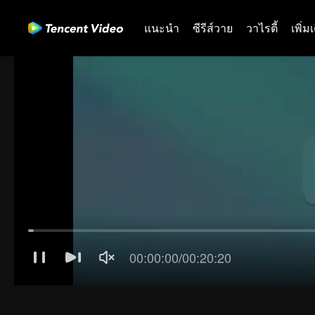
แนะนำ
ซีรีส์วาย
วาไรตี้
เพิ่ม