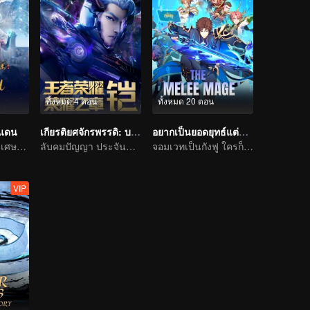
ทั้งหมด 4 ตอน
ทั้งหมด 20 ตอน
นแดน
เกียรติยศจักรพรรดิ: บทแห่งเกียรติยศ ภาคสวรรค์ลิขิต
อยากเป็นยอดยุทธ์แต่ดันเป็นจอมเวทแทน
การผจญภัยแสนวิเศษและอุปสรรคของเด็กหนุ่มเริ่มต้นขึ้นอีกครั้ง
ลับคมปัญญา ประจันชะตา
จอมเวทเป็นกังฟู ใครก็ต้านไม่อยู่
VIP