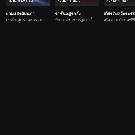
ยามแสงลับนภา
ราชันอสูรคลั่ง
เงามืดสู่สรวงสวรรค์ แผดเผาวิญญาณพิทักษ์ความดี
ข้าจะทำลายกฎแห่งโชคชะตาเอง!