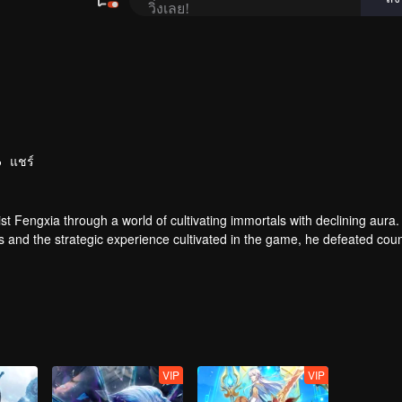
แชร์
t Fengxia through a world of cultivating immortals with declining aura.
ers and the strategic experience cultivated in the game, he defeated cou
 solved the internal and external troubles of Qianqiu Valley and defeat
 Xuanwu Emperor, he resolved the human crisis and defeated the demo
e, and restored the heaven and earth aura of the Xuanyuan World.
VIP
VIP