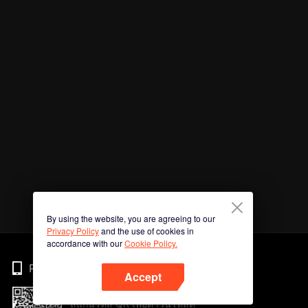
By using the website, you are agreeing to our
Privacy Policy
and the use of cookies in
accordance with our
Cookie Policy.
Phone
Accept
สแกนรหัส QR เพื่อดาวน์โหลด