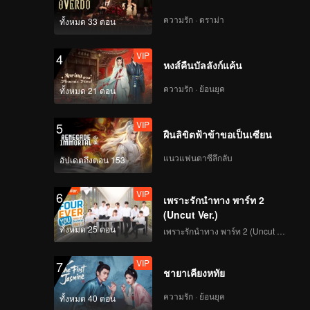
ความรัก · ดราม่า
ทั้งหมด 33 ตอน
VIP
4
หงส์คืนบัลลังก์แค้น
ความรัก · ย้อนยุค
ทั้งหมด 21 ตอน
VIP
5
ฝืนลิขิตฟ้าข้าขอเป็นเซียน
แนวแฟนตาซีลึกลับ
อัปเดตถึงตอน 153
VIP
6
เพราะรักนำทาง พาร์ท 2
(Uncut Ver.)
ทั้งหมด 25 ตอน
เพราะรักนำทาง พาร์ท 2 (Uncut Ver.)
VIP
7
ชายาเคียงหทัย
ความรัก · ย้อนยุค
ทั้งหมด 40 ตอน