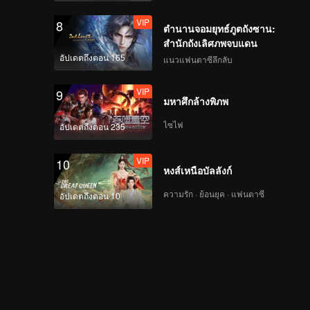
VIP
8
ตำนานจอมยุทธ์ภูตถังซาน:
สำนักถังเลิศภพจบแดน
อัปเดตถึงตอน 165
แนวแฟนตาซีลึกลับ
VIP
9
มหาศึกล้างพิภพ
ไซไฟ
อัปเดตถึงตอน 235
VIP
10
หงส์เหนือบัลลังก์
ความรัก · ย้อนยุค · แฟนตาซี
อัปเดตถึงตอน 10