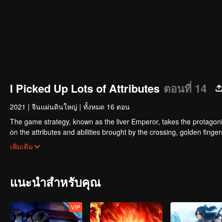
I Picked Up Lots of Attributes
ตอนที่ 14
2021
|
จีนแผ่นดินใหญ่
|
ทั้งหมด 16 ตอน
The game strategy, known as the liver Emperor, takes the protagonis
on the attributes and abilities brought by the crossing, golden fing
powerful enemies along the way and gained countless skills. He first
เพิ่มเติม
Xuanwu Kingdom that came to provoke; then, at the request of the
thus saving the human race from the persecution of the demon rac
แนะนำสำหรับคุณ
VIP