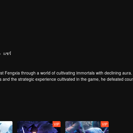
แชร์
t Fengxia through a world of cultivating immortals with declining aura.
ers and the strategic experience cultivated in the game, he defeated cou
 solved the internal and external troubles of Qianqiu Valley and defeat
 Xuanwu Emperor, he resolved the human crisis and defeated the demo
e, and restored the heaven and earth aura of the Xuanyuan World.
VIP
VIP