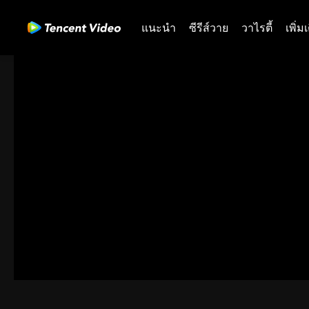
แนะนำ
ซีรีส์วาย
วาไรตี้
เพิ่ม