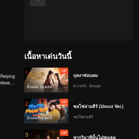
เนื้อหาเด่นวันนี้
VIP
1
บุหงาซ่อนคม
 Relying
ntless
ความรัก · ย้อนยุค
ทั้งหมด 36 ตอน
ed the
n son,
VIP
2
ซอโซ่ล่ามธีร์ (Uncut Ver.)
ซอโซ่ล่ามธีร์
อัปเดตถึงตอน 4
VIP
3
หากวินาทีนั้นไม่พบเธอ