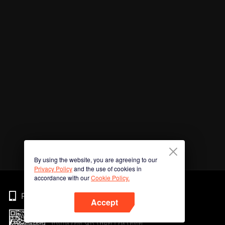
By using the website, you are agreeing to our
Privacy Policy
and the use of cookies in
accordance with our
Cookie Policy.
Phone
Accept
สแกนรหัส QR เพื่อดาวน์โหลด