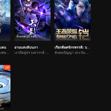
ทั้งหมด 26 ตอน
ทั้งหมด 4 ตอน
นแดน
ยามแสงลับนภา
เกียรติยศจักรพรรดิ: บทแห่งเกียรติยศ ภาคสวรรค์ลิขิต
การผจญภัยแสนวิเศษและอุปสรรคของเด็กหนุ่มเริ่มต้นขึ้นอีกครั้ง
เงามืดสู่สรวงสวรรค์ แผดเผาวิญญาณพิทักษ์ความดี
ลับคมปัญญา ประจันชะตา
VIP