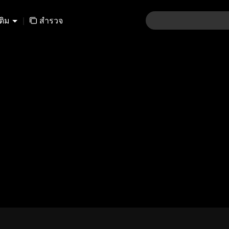
เติม
|
สำรวจ