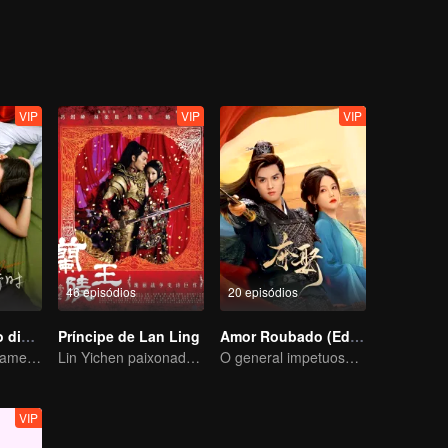
e a solidão que He Simu tem suportado. Apesar da efêmera vida de u
anos que ainda conserva a aparência de uma jovem garota, ambos re
VIP
VIP
VIP
46 episódios
20 episódios
Amor à beira do divórcio
Príncipe de Lan Ling
Amor Roubado (Edição Especial)
Divórcio em andamento, paixão no momento certo
Lin Yichen paixonado pelo Feng Shaofeng
O general impetuoso conquista seu amor
VIP