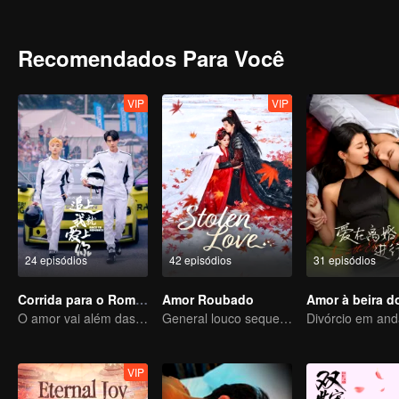
no coração de Duan Xu. Por sua vez, Duan Xu descobre a firmeza 
— que não ultrapassa cem anos — e da fantasma de quatrocentos 
implacável passagem do tempo por meio de seu amor.
Recomendados Para Você
VIP
VIP
24 episódios
42 episódios
31 episódios
Corrida para o Romance
Amor Roubado
O amor vai além das fronteiras, a Glory United como parceira
General louco sequestra sua esposa por amor
VIP