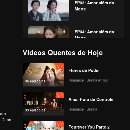
EP03: Amor além da
Morte
EP04: Amor além da
Morte
Vídeos Quentes de Hoje
VIP
EP05: Amor além da
VIP
1
Morte
Flores de Poder
Romance · Drama Antigo
36 episódios
VIP
EP06: Amor além da
VIP
2
Morte
Amor Fora de Controle
Romance · Drama
33 episódios
para
VIP
EP07: Amor além da
o Duan
VIP
3
Morte
ocultas
Fourever You Parte 2