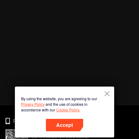
By using the website, you are agreeing to our
Privacy Policy
and the use of cookies in
accordance with our
Cookie Policy.
Phone
Accept
Ler o código QR para baixar