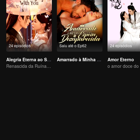
24 episódios
Saiu até o Ep62
24 episódios
Alegria Eterna ao Seu Lado
Amarrado à Minha Esposa Desaparecida
Amor Eterno
Renascida da Ruína: Proteja Meu Filho, Esmague a Escória e Encontre o Amor Verdadeiro