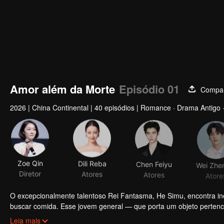
Amor além da Morte
Episódio 01
Compar
2026
|
China Continental
|
40 episódios
|
Romance · Drama Antigo ·
Zoe Qin
Dili Reba
Chen Feiyu
Diretor
Atores
Atores
Atore
O excepcionalmente talentoso Rei Fantasma, He Simu, encontra i
buscar comida. Esse jovem general — que porta um objeto perten
Xu. À medida que testam um ao outro por meio de interações suti
Leia mais