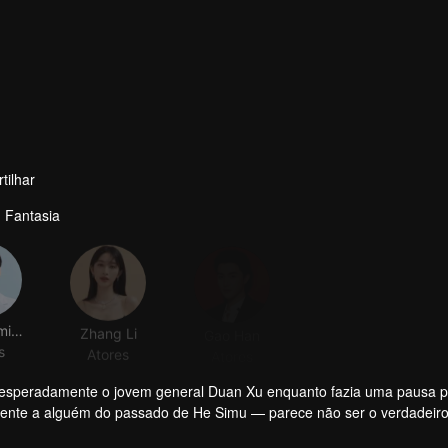
tilhar
 Fantasia
Wei Zheming
Zhang Li
Gao Han
Yang Xizi
s
Atores
Atores
Atores
nesperadamente o jovem general Duan Xu enquanto fazia uma pausa 
cente a alguém do passado de He Simu — parece não ser o verdadeir
s, He Simu desvenda gradualmente o passado sombrio e as aspirações 