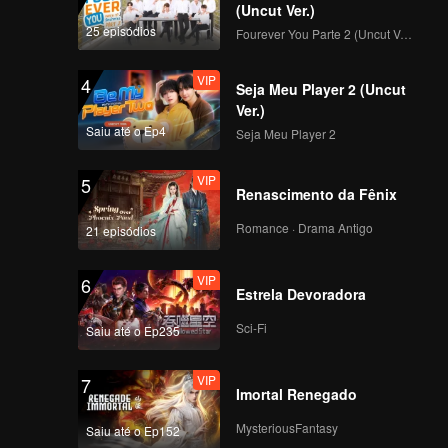
m mortal
(Uncut Ver.)
sistem à
25 episódios
Fourever You Parte 2 (Uncut Ver.)
VIP
EP08: Amor além da
VIP
4
Morte
Seja Meu Player 2 (Uncut
Ver.)
Saiu até o Ep4
Seja Meu Player 2
VIP
EP09: Amor além da
VIP
5
Morte
Renascimento da Fênix
Romance · Drama Antigo
21 episódios
VIP
EP10: Amor além da
VIP
6
Morte
Estrela Devoradora
Sci-Fi
Saiu até o Ep235
VIP
EP11: Amor além da
VIP
7
Morte
Imortal Renegado
MysteriousFantasy
Saiu até o Ep152