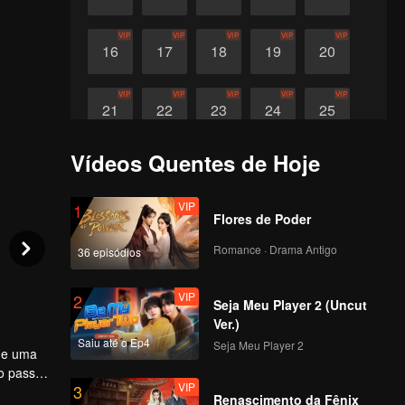
VIP
VIP
VIP
VIP
VIP
16
17
18
19
20
VIP
VIP
VIP
VIP
VIP
21
22
23
24
25
Vídeos Quentes de Hoje
VIP
VIP
VIP
26
27
28
VIP
1
Flores de Poder
Romance · Drama Antigo
36 episódios
VIP
2
Seja Meu Player 2 (Uncut
Ver.)
Saiu até o Ep4
Seja Meu Player 2
 de uma
to passa
VIP
3
ndo
Renascimento da Fênix