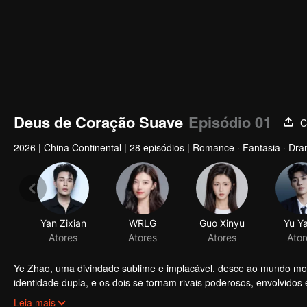
Deus de Coração Suave
Episódio 01
C
2026
|
China Continental
|
28 episódios
|
Romance · Fantasia · Dra
Yan Zixian
WRLG
Guo Xinyu
Yu Y
Atores
Atores
Atores
Ator
Ye Zhao, uma divindade sublime e implacável, desce ao mundo mort
identidade dupla, e os dois se tornam rivais poderosos, envolvid
do amor à primeira vista para um ressentimento profundo, enquan
Leia mais