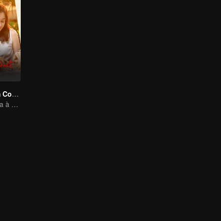
Amor Como um Contrato
Cinderela retorna à alta sociedade e encontra o amor com o presidente