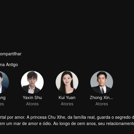
ompartilhar
ma Antigo
ang
Yaxin Shu
Kui Yuan
Zhong Xinghui
es
Atores
Atores
Atores
al por amor. A princesa Chu Xihe, da família real, guarda o segredo
os em um mar de amor e ódio. Ao longo de cem anos, seu relacionamen
to um romance puro, mas fatídico, transcende a reencarnação—revela