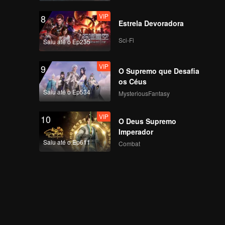
VIP
8
Estrela Devoradora
Sci-Fi
Saiu até o Ep235
VIP
9
O Supremo que Desafia
os Céus
Saiu até o Ep534
MysteriousFantasy
VIP
10
O Deus Supremo
Imperador
Saiu até o Ep611
Combat