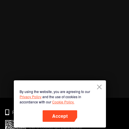
By using the website, you are agreeing to our
Privacy Policy
and the use of cookies in
accordance with our
Cookie Policy.
Phone
Accept
Ler o código QR para baixar