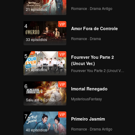
Romance · Drama Antigo
21 episódios
VIP
4
Amor Fora de Controle
Romance · Drama
33 episódios
VIP
5
Fourever You Parte 2
(Uncut Ver.)
25 episódios
Fourever You Parte 2 (Uncut Ver.)
VIP
6
Imortal Renegado
MysteriousFantasy
Saiu até o Ep152
VIP
7
Primeiro Jasmim
Romance · Drama Antigo
40 episódios