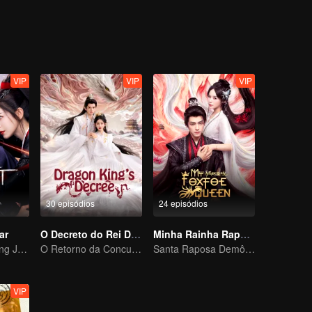
r para com a família e a nação.
VIP
VIP
VIP
30 episódios
24 episódios
ar
O Decreto do Rei Dragão
Minha Rainha Raposa
Hani Kezi e Huang Junjie na Teia de Intrigas
O Retorno da Concubina Ridicularizada
Santa Raposa Demônio Supera o Exorcista
VIP