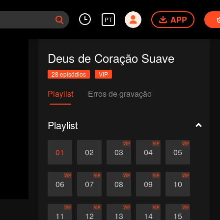
APP
PT
Deus de Coração Suave
28 episódios
VIP
Playlist
Erros de gravação
Playlist
VIP
VIP
VIP
01
02
03
04
05
VIP
VIP
VIP
VIP
VIP
06
07
08
09
10
VIP
VIP
VIP
VIP
VIP
11
12
13
14
15