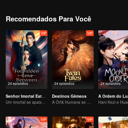
verdades ocultas em meio a seu vínculo obsessivo e ao dever maio
Recomendados Para Você
VIP
VIP
24 episódios
24 episódios
24 episódios
Senhor Imortal Está Em Apuros
Destinos Gêmeos
A Ordem do Lu
Um imortal se apaixona por uma bruxa
A Órfã Humana se Oferece para se Ligar à Besta Divina
VIP
VIP