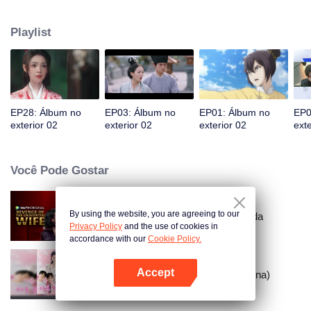
Humanidade. Em um momento difícil, Ina entrega tecnologia secreta à sua
filha Iya. Vinte anos depois, a Igreja e Ron O grupo luta, completa sua
Playlist
transformação e salva o povo da ponte.
EP28: Álbum no
EP03: Álbum no
EP01: Álbum no
EP0
exterior 02
exterior 02
exterior 02
exte
Você Pode Gostar
By using the website, you are agreeing to our
A Vingança da Esposa Indesejada
Privacy Policy
and the use of cookies in
accordance with our
Cookie Policy.
Accept
Divórcio Reverso (Versão Coreana)
Abra o programa