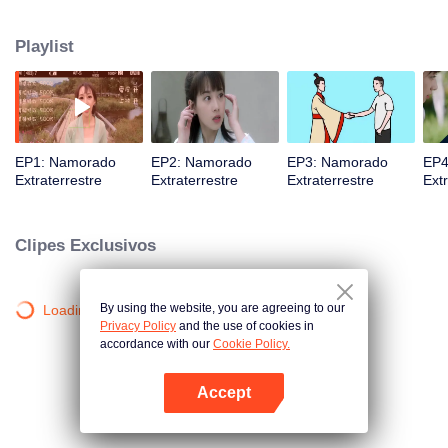
amor se profundou, Xingxing descobriu que, na verdade, ela era
descendente de humano com Xian (um ser da mitologia). Como Xingxing
Playlist
vai encarar isso? Quem são os pais dela? O amor entre ela e Tianqi
consegue continuar? Como Xingxing e Tianqi querem ficar na terra para
sempre, eles decidem resolver esses problemas juntos.
EP1: Namorado
EP2: Namorado
EP3: Namorado
EP4
Extraterrestre
Extraterrestre
Extraterrestre
Extr
Clipes Exclusivos
By using the website, you are agreeing to our
Loading…
Privacy Policy
and the use of cookies in
accordance with our
Cookie Policy.
Accept
Abra o programa