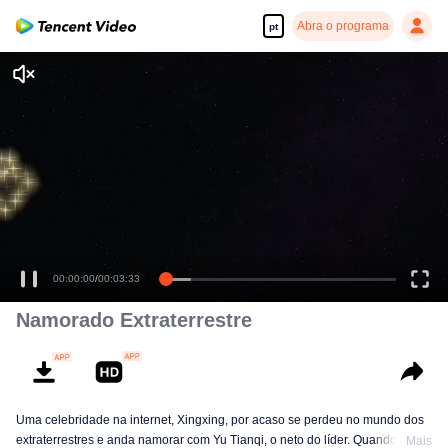
Abra o programa
pt
00:00:00
/
00:03:33
Namorado Extraterrestre
Uma celebridade na internet, Xingxing, por acaso se perdeu no mundo dos
extraterrestres e anda namorar com Yu Tianqi, o neto do líder. Quando o
Mais