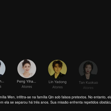
Xiang Xingyu
Peng Yihang
Lin Yadong
Tan Kuokuo
s
Atores
Atores
Atores
a Wen, infiltra-se na família Qin sob falsos pretextos. No entanto, el
 ela se separou há três anos. Sua missão enfrenta repetidos obstác
 a expor Wen Yunong como uma fraude amorosa. Apesar de sua post