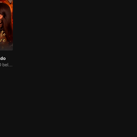
ado
Amor proibido! O belo jovem tortura sua cunhada, primeiro amor