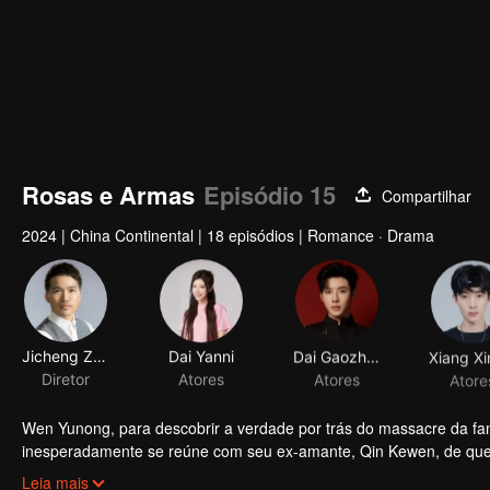
Rosas e Armas
Episódio 15
Compartilhar
2024
|
China Continental
|
18 episódios
|
Romance · Drama
Jicheng Zou
Dai Yanni
Dai Gaozheng
Diretor
Atores
Atores
Atore
Wen Yunong, para descobrir a verdade por trás do massacre da famíli
inesperadamente se reúne com seu ex-amante, Qin Kewen, de quem
quando Qin Kewen retorna com um voto de vingança, determinado
Leia mais