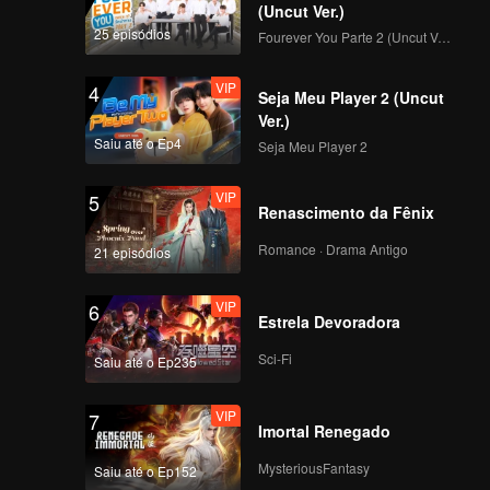
(Uncut Ver.)
25 episódios
Fourever You Parte 2 (Uncut Ver.)
VIP
4
Seja Meu Player 2 (Uncut
Ver.)
Saiu até o Ep4
Seja Meu Player 2
VIP
5
Renascimento da Fênix
Romance · Drama Antigo
21 episódios
VIP
6
Estrela Devoradora
Sci-Fi
Saiu até o Ep235
VIP
7
Imortal Renegado
MysteriousFantasy
Saiu até o Ep152