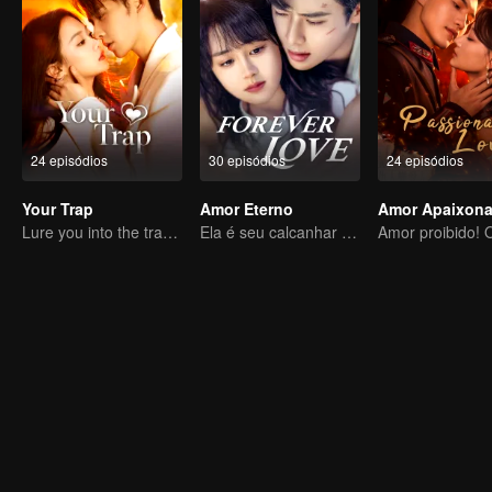
24 episódios
30 episódios
24 episódios
Your Trap
Amor Eterno
Amor Apaixon
Lure you into the trap with love as bait
Ela é seu calcanhar de Aquiles e sua armadura