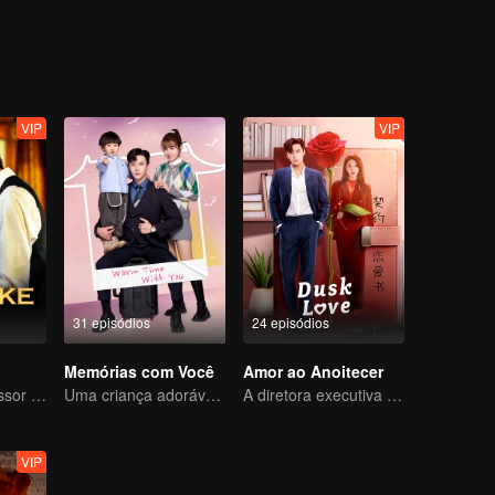
VIP
VIP
31 episódios
24 episódios
Memórias com Você
Amor ao Anoitecer
Um jovem professor astuto se apaixona por uma cantora misteriosa
Uma criança adorável ajuda pais falsos a transformarem em realidade
A diretora executiva se apaixonou pelo seu novo contrato
VIP