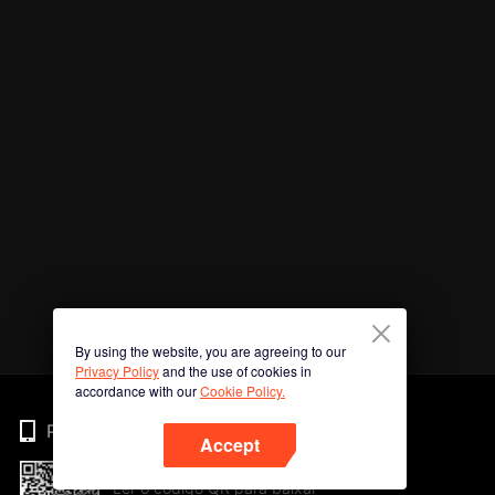
By using the website, you are agreeing to our
Privacy Policy
and the use of cookies in
accordance with our
Cookie Policy.
Phone
Accept
Ler o código QR para baixar