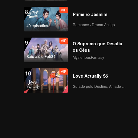
VIP
8
Primeiro Jasmim
Romance · Drama Antigo
40 episódios
VIP
9
O Supremo que Desafia
os Céus
Saiu até o Ep534
MysteriousFantasy
VIP
10
Love Actually S5
Guiado pelo Destino, Amado com o Coração