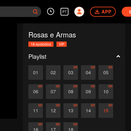
APP
PT
Rosas e Armas
18 episódios
VIP
Playlist
VIP
VIP
VIP
01
02
03
04
05
VIP
VIP
VIP
VIP
VIP
06
07
08
09
10
VIP
VIP
VIP
VIP
VIP
11
12
13
14
15
VIP
VIP
VIP
16
17
18