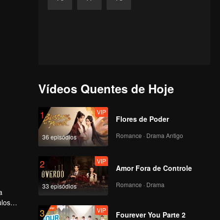
Vídeos Quentes de Hoje
VIP
1
Flores de Poder
Romance · Drama Antigo
36 episódios
VIP
2
Amor Fora de Controle
Romance · Drama
33 episódios
a
ulos
VIP
3
ura
Fourever You Parte 2