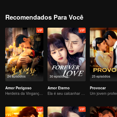
adversária, suas emoções se aprofundam a cada encontro.
Recomendados Para Você
VIP
VIP
24 episódios
30 episódios
25 episódios
Amor Perigoso
Amor Eterno
Provocar
Herdeira da Vingança Usa o Casamento como Isca para se Casar com um Rico
Ela é seu calcanhar de Aquiles e sua armadura
VIP
VIP