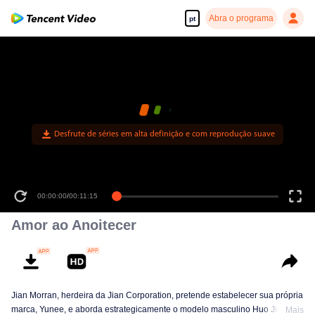
Abra o programa
pt
Desfrute de séries em alta definição e com reprodução suave
00:00:00
/
00:11:15
Amor ao Anoitecer
Jian Morran, herdeira da Jian Corporation, pretende estabelecer sua própria
marca, Yunee, e aborda estrategicamente o modelo masculino Huo Jinyan
Mais