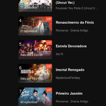
(Uncut Ver.)
25 episódios
Fourever You Parte 2 (Uncut Ver.)
VIP
4
Renascimento da Fênix
Romance · Drama Antigo
21 episódios
VIP
5
Estrela Devoradora
Sci-Fi
Saiu até o Ep235
VIP
6
Imortal Renegado
MysteriousFantasy
Saiu até o Ep152
VIP
7
Primeiro Jasmim
Romance · Drama Antigo
40 episódios