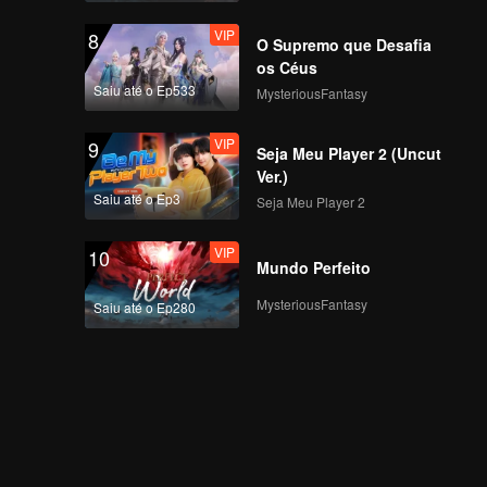
VIP
8
O Supremo que Desafia
os Céus
Saiu até o Ep533
MysteriousFantasy
VIP
9
Seja Meu Player 2 (Uncut
Ver.)
Saiu até o Ep3
Seja Meu Player 2
VIP
10
Mundo Perfeito
MysteriousFantasy
Saiu até o Ep280