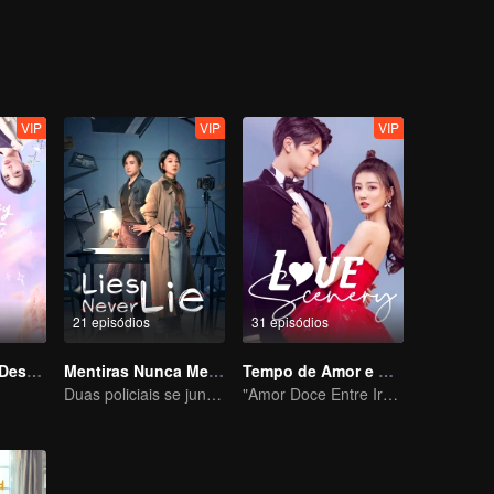
VIP
VIP
VIP
21 episódios
31 episódios
Moças, Vamos Desafiar o Destino
Mentiras Nunca Mentem
Tempo de Amor e Alegria com Você
Duas policiais se juntam ao caso
"Amor Doce Entre Irmãos"