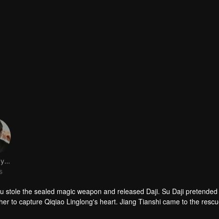
Xie Yangyanmu
s
 stole the sealed magic weapon and released Daji. Su Daji pretended 
er to capture Qiqiao Linglong's heart. Jiang Tianshi came to the rescu
ned her soul and made a choice...