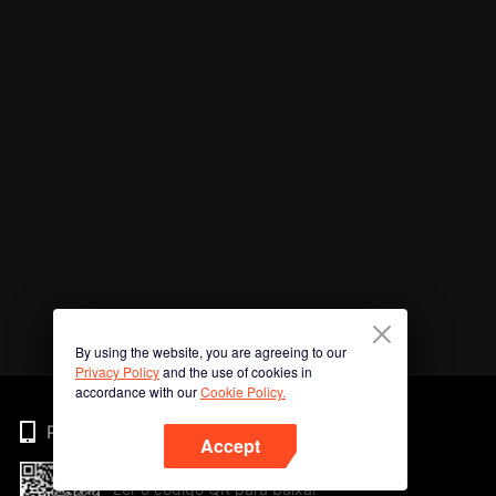
By using the website, you are agreeing to our
Privacy Policy
and the use of cookies in
accordance with our
Cookie Policy.
Phone
Accept
Ler o código QR para baixar