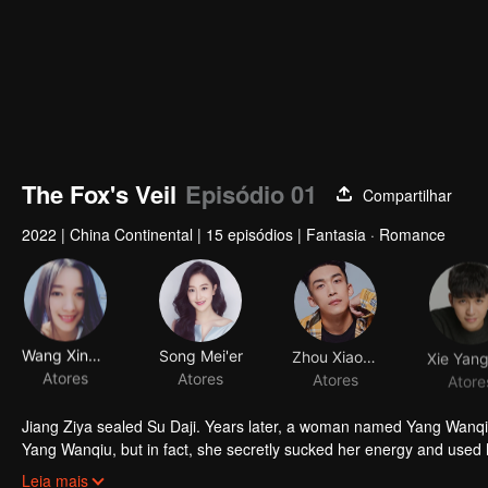
The Fox's Veil
Episódio 01
Compartilhar
2022
|
China Continental
|
15 episódios
|
Fantasia · Romance
Wang Xinyan
Song Mei'er
Zhou Xiaowei
Atores
Atores
Atores
Atore
Jiang Ziya sealed Su Daji. Years later, a woman named Yang Wanqiu
Yang Wanqiu, but in fact, she secretly sucked her energy and used h
was injured by Su Daji. At the critical moment, Yang Wanqiu awake
Leia mais