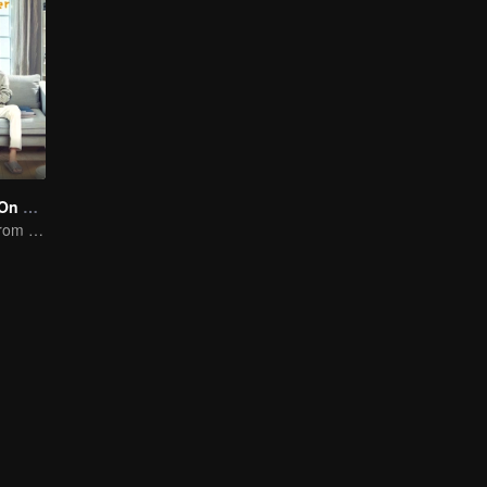
Put Your Head On My Shoulder (Eng Dub)
It was adapted from the same series of novels as "A Love so Beautiful"