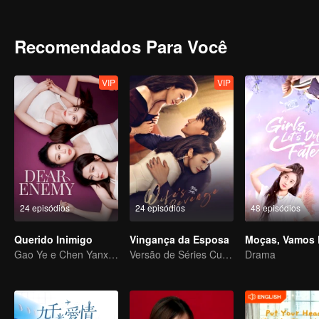
Recomendados Para Você
VIP
VIP
24 episódios
24 episódios
48 episódios
Querido Inimigo
Vingança da Esposa
Gao Ye e Chen Yanxi: De melhores amigas a inimigas juradas
Versão de Séries Curtas “A Tentação de voltar para casa”
Drama