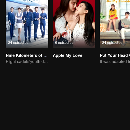
24 episódios
6 episódios
24 episódios
Nine Kilometers of Love
Apple My Love
Flight cadets'youth dream-driven journey