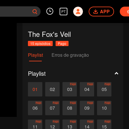
APP
PT
The Fox's Veil
15 episódios
Pago
Playlist
Erros de gravação
Playlist
Pago
Pago
Pago
01
02
03
04
05
Pago
Pago
Pago
Pago
Pago
06
07
08
09
10
Pago
Pago
Pago
Pago
Pago
11
12
13
14
15