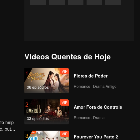
Vídeos Quentes de Hoje
VIP
1
Flores de Poder
Romance · Drama Antigo
36 episódios
VIP
2
Amor Fora de Controle
Romance · Drama
33 episódios
to help
e, but
VIP
3
Fourever You Parte 2