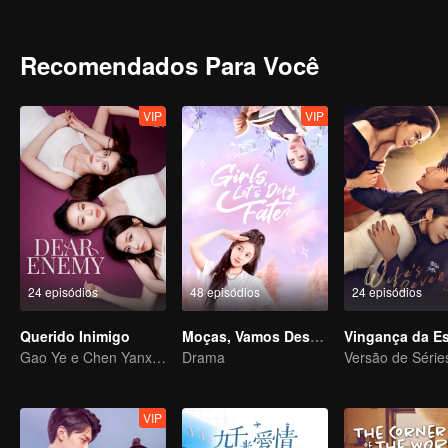
Recomendados Para Você
VIP
VIP
24 episódios
48 episódios
24 episódios
Querido Inimigo
Moças, Vamos Desafiar o Destino
Vingança da E
Gao Ye e Chen Yanxi: De melhores amigas a inimigas juradas
Drama
VIP