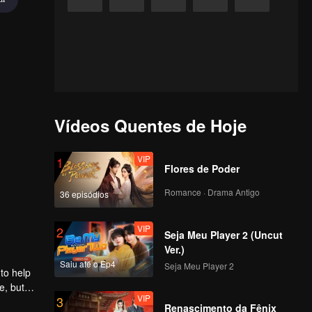
Vídeos Quentes de Hoje
VIP
1
Flores de Poder
Romance · Drama Antigo
36 episódios
VIP
2
Seja Meu Player 2 (Uncut
Ver.)
Saiu até o Ep4
Seja Meu Player 2
to help
e, but
VIP
3
Renascimento da Fênix