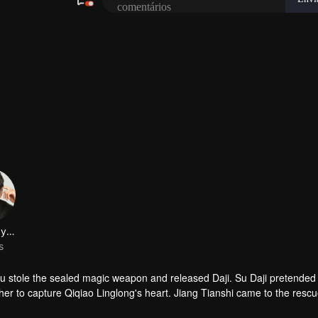
 stole the sealed magic weapon and released Daji. Su Daji pretended 
er to capture Qiqiao Linglong's heart. Jiang Tianshi came to the rescu
ned her soul and made a choice...