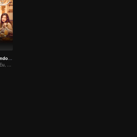
O Canto do Mundo é o Jantar
Minhas Irmãs e Eu, a Comida Cura a Vida