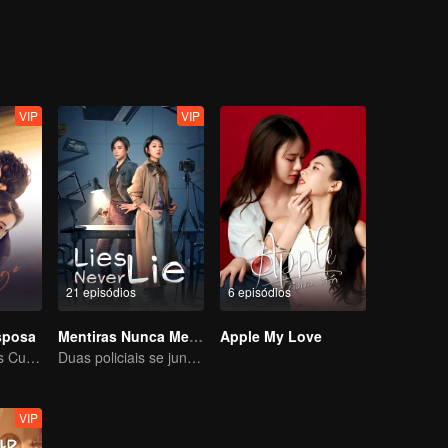
VIP
VIP
21 episódios
6 episódios
sposa
Mentiras Nunca Mentem
Apple My Love
Versão de Séries Curtas “A Tentação de voltar para casa”
Duas policiais se juntam ao caso
VIP