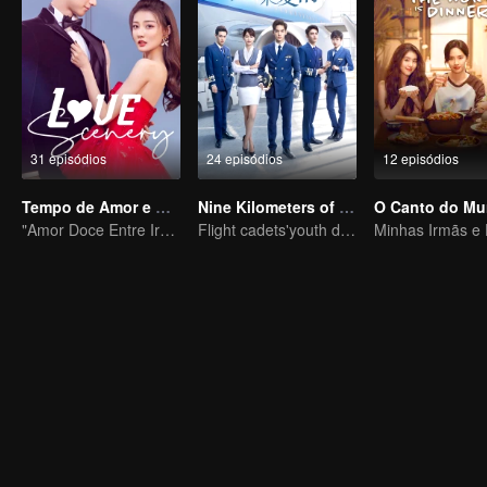
31 episódios
24 episódios
12 episódios
Tempo de Amor e Alegria com Você
Nine Kilometers of Love
"Amor Doce Entre Irmãos"
Flight cadets'youth dream-driven journey