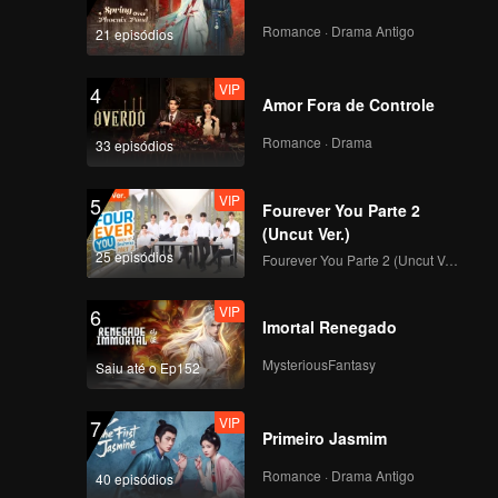
Romance · Drama Antigo
21 episódios
VIP
4
Amor Fora de Controle
Romance · Drama
33 episódios
VIP
5
Fourever You Parte 2
(Uncut Ver.)
25 episódios
Fourever You Parte 2 (Uncut Ver.)
VIP
6
Imortal Renegado
MysteriousFantasy
Saiu até o Ep152
VIP
7
Primeiro Jasmim
Romance · Drama Antigo
40 episódios