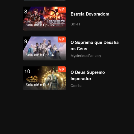
VIP
8
Estrela Devoradora
Sci-Fi
Saiu até o Ep235
VIP
9
O Supremo que Desafia
os Céus
Saiu até o Ep534
MysteriousFantasy
VIP
10
O Deus Supremo
Imperador
Saiu até o Ep611
Combat