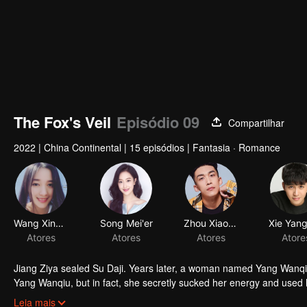
The Fox's Veil
Episódio 09
Compartilhar
2022
|
China Continental
|
15 episódios
|
Fantasia · Romance
Jiang Ziya sealed Su Daji. Years later, a woman named Yang Wanqiu
Yang Wanqiu, but in fact, she secretly sucked her energy and used h
was injured by Su Daji. At the critical moment, Yang Wanqiu awake
Leia mais