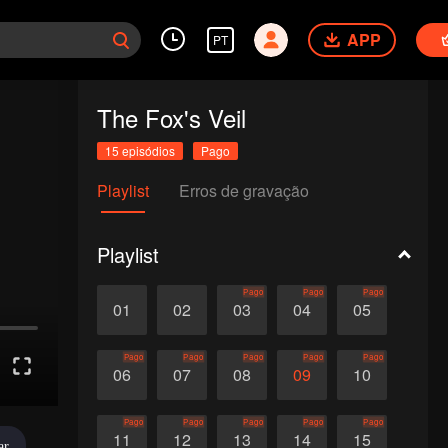
APP
PT
The Fox's Veil
15 episódios
Pago
Playlist
Erros de gravação
Playlist
Pago
Pago
Pago
01
02
03
04
05
Pago
Pago
Pago
Pago
Pago
06
07
08
09
10
Pago
Pago
Pago
Pago
Pago
11
12
13
14
15