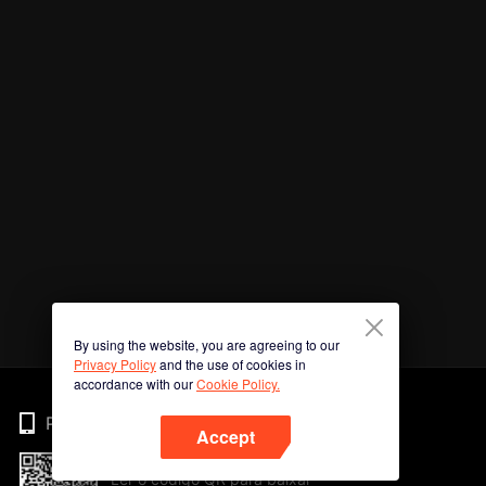
By using the website, you are agreeing to our
Privacy Policy
and the use of cookies in
accordance with our
Cookie Policy.
Phone
Accept
Ler o código QR para baixar