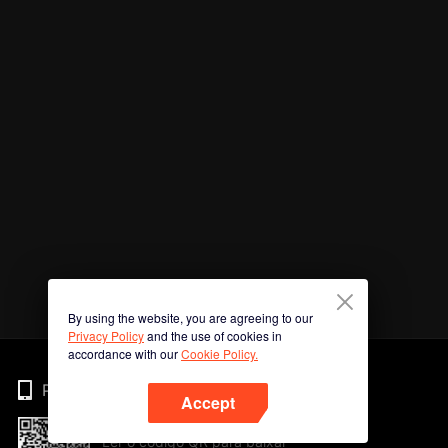
By using the website, you are agreeing to our
Privacy Policy
and the use of cookies in
accordance with our
Cookie Policy.
Phone
Accept
Ler o código QR para baixar