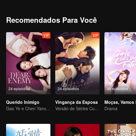
Recomendados Para Você
VIP
VIP
24 episódios
24 episódios
48 episódios
Querido Inimigo
Vingança da Esposa
Gao Ye e Chen Yanxi: De melhores amigas a inimigas juradas
Versão de Séries Curtas “A Tentação de voltar para casa”
Drama