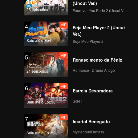
(Uncut Ver.)
25 episódios
Fourever You Parte 2 (Uncut Ver.)
VIP
4
Seja Meu Player 2 (Uncut
Ver.)
Saiu até o Ep4
Seja Meu Player 2
VIP
5
Renascimento da Fênix
Romance · Drama Antigo
21 episódios
VIP
6
Estrela Devoradora
Sci-Fi
Saiu até o Ep235
VIP
7
Imortal Renegado
MysteriousFantasy
Saiu até o Ep152