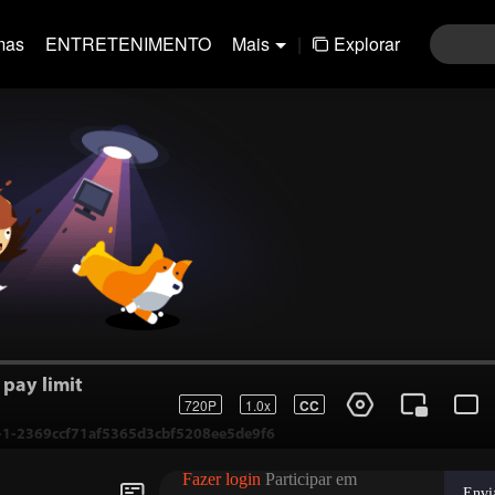
mas
ENTRETENIMENTO
Mais
|
Explorar
pay limit
720P
1.0x
CC
.-1-2369ccf71af5365d3cbf5208ee5de9f6
Fazer login
Participar em
Envi