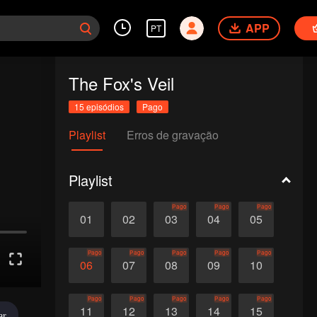
APP
PT
The Fox's Veil
15 episódios
Pago
Playlist
Erros de gravação
Playlist
Pago
Pago
Pago
01
02
03
04
05
Pago
Pago
Pago
Pago
Pago
06
07
08
09
10
Pago
Pago
Pago
Pago
Pago
11
12
13
14
15
ar