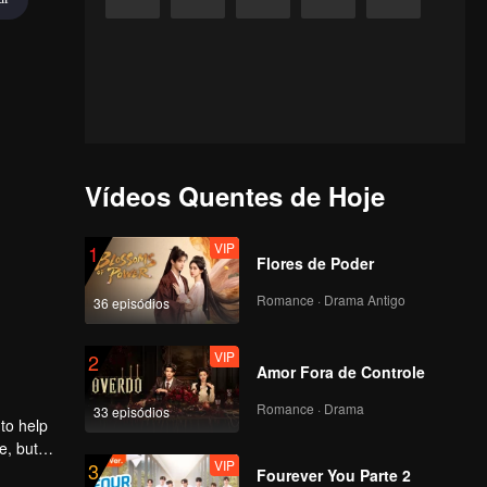
Vídeos Quentes de Hoje
VIP
1
Flores de Poder
Romance · Drama Antigo
36 episódios
VIP
2
Amor Fora de Controle
Romance · Drama
33 episódios
to help
e, but
VIP
3
Fourever You Parte 2