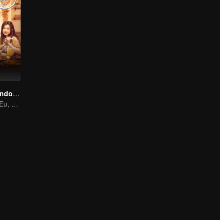
O Canto do Mundo é o Jantar
Minhas Irmãs e Eu, a Comida Cura a Vida