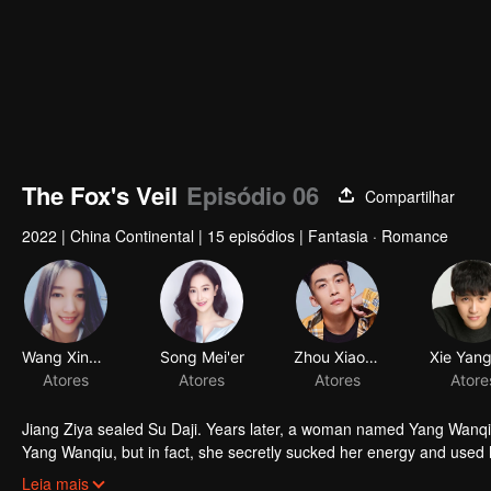
The Fox's Veil
Episódio 06
Compartilhar
2022
|
China Continental
|
15 episódios
|
Fantasia · Romance
Wang Xinyan
Song Mei'er
Zhou Xiaowei
Atores
Atores
Atores
Atore
Jiang Ziya sealed Su Daji. Years later, a woman named Yang Wanqiu
Yang Wanqiu, but in fact, she secretly sucked her energy and used h
was injured by Su Daji. At the critical moment, Yang Wanqiu awake
Leia mais