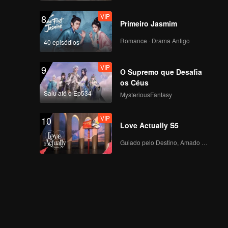
VIP
8
Primeiro Jasmim
Romance · Drama Antigo
40 episódios
VIP
9
O Supremo que Desafia
os Céus
Saiu até o Ep534
MysteriousFantasy
VIP
10
Love Actually S5
Guiado pelo Destino, Amado com o Coração