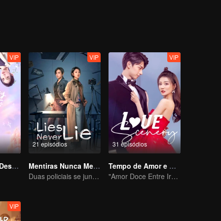
VIP
VIP
VIP
21 episódios
31 episódios
Moças, Vamos Desafiar o Destino
Mentiras Nunca Mentem
Tempo de Amor e Alegria com Você
Duas policiais se juntam ao caso
"Amor Doce Entre Irmãos"
VIP