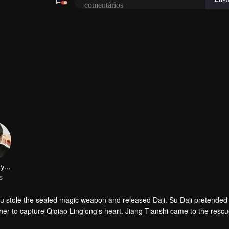
comentários
Xie Yangyanmu
s
 stole the sealed magic weapon and released Daji. Su Daji pretended 
er to capture Qiqiao Linglong's heart. Jiang Tianshi came to the rescu
ned her soul and made a choice...