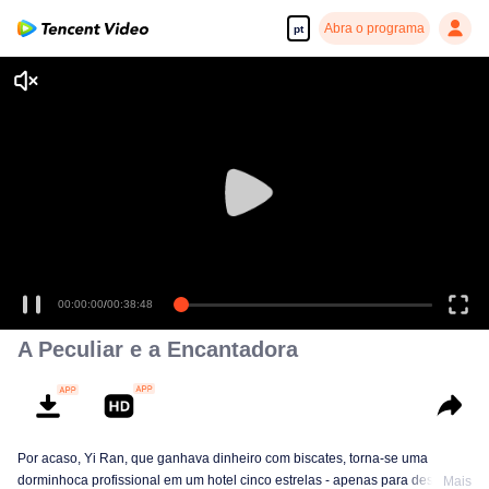
Abra o programa
pt
00:00:00
/
00:38:48
A Peculiar e a Encantadora
Por acaso, Yi Ran, que ganhava dinheiro com biscates, torna-se uma
dorminhoca profissional em um hotel cinco estrelas - apenas para descobrir
Mais