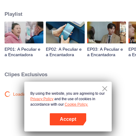
que seu novo chefe, Xiao Mucheng, é o diretor do hotel e seu supervisor
direto. À medida que enfrentam hóspedes peculiares e as dificuldades
Playlist
comerciais do hotel, Yi Ran e Xiao Mucheng entram em conflito, mas
gradualmente se aproximam, apesar das diferenças.
VIP
VIP
EP01: A Peculiar e
EP02: A Peculiar e
EP03: A Peculiar e
EP0
a Encantadora
a Encantadora
a Encantadora
a E
Clipes Exclusivos
By using the website, you are agreeing to our
Loading…
Privacy Policy
and the use of cookies in
accordance with our
Cookie Policy.
Accept
Abra o programa