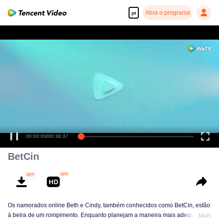
Abra o programa
pt
00:00:00
/
00:38:37
BetCin
Os namorados online Beth e Cindy, também conhecidos como BetCin, estão
à beira de um rompimento. Enquanto planejam a maneira mais adequada
Mais