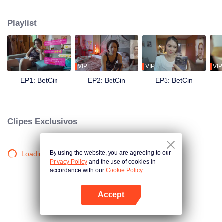
de dizerem adeus aos seus fãs — os UMAMI'S —, recebem uma mensagem
em um momento muito estranho: vocês foram escolhidos como
Playlist
semifinalistas na nossa busca por #RelationshipGoals. O que está em jogo?
Uma quantia em dinheiro de 10 milhões de pesos e muitos outros prêmios!
Eles realmente precisam do dinheiro, mas conseguirão fingir que são o
casal ideal enquanto cada Umami curte, compartilha e comenta todas as
postagens de suas mídias sociais? Eles serão capazes de suportar as
VIP
VIP
VIP
loucuras um do outro? Que tipo de caos esta competição trará para o
EP1: BetCin
EP2: BetCin
EP3: BetCin
relacionamento que já está tumultuado?
Clipes Exclusivos
By using the website, you are agreeing to our
Loading…
Privacy Policy
and the use of cookies in
accordance with our
Cookie Policy.
Accept
Abra o programa