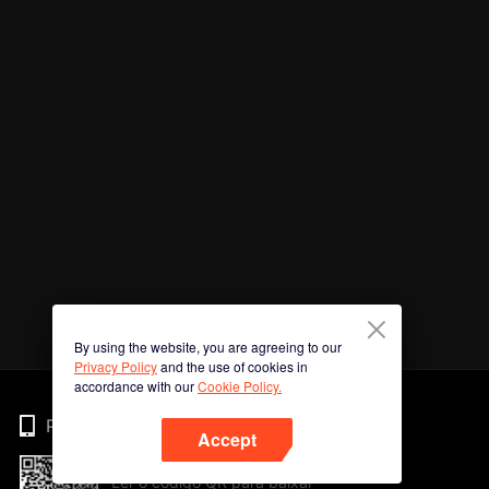
By using the website, you are agreeing to our
Privacy Policy
and the use of cookies in
accordance with our
Cookie Policy.
Phone
Accept
Ler o código QR para baixar