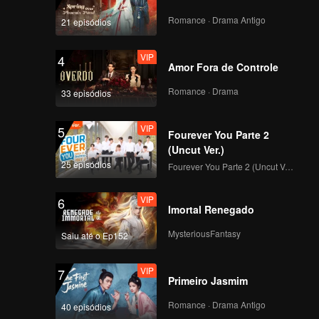
lha e
mpetição
Romance · Drama Antigo
21 episódios
VIP
4
Amor Fora de Controle
Romance · Drama
33 episódios
VIP
5
Fourever You Parte 2
(Uncut Ver.)
25 episódios
Fourever You Parte 2 (Uncut Ver.)
VIP
6
Imortal Renegado
MysteriousFantasy
Saiu até o Ep152
VIP
7
Primeiro Jasmim
Romance · Drama Antigo
40 episódios