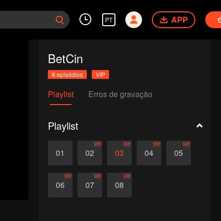
APP
PT
BetCin
8 episódios
VIP
Playlist
Erros de gravação
Playlist
VIP
VIP
VIP
VIP
01
02
03
04
05
VIP
VIP
VIP
06
07
08