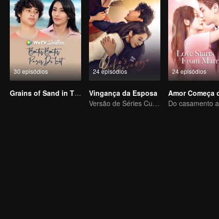
30 episódios
24 episódios
24 episódios
Grains of Sand in The Sea
Vingança da Esposa
Versão de Séries Curtas “A Tentação de voltar para casa”