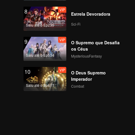
VIP
8
Estrela Devoradora
Sci-Fi
Saiu até o Ep235
VIP
9
O Supremo que Desafia
os Céus
Saiu até o Ep534
MysteriousFantasy
VIP
10
O Deus Supremo
Imperador
Saiu até o Ep611
Combat