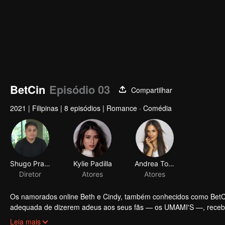
BetCin
Episódio 03
Compartilhar
2021
|
Filipinas
|
8 episódios
|
Romance · Comédia
Shugo Praico
Kylie Padilla
Andrea Torres
Diretor
Atores
Atores
Os namorados online Beth e Cindy, também conhecidos como BetCi
adequada de dizerem adeus aos seus fãs — os UMAMI'S —, rece
como semifinalistas na nossa busca por #RelationshipGoals. O qu
Leia mais