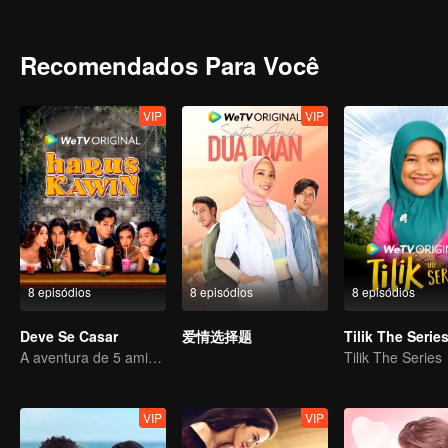
outros prêmios! Eles realmente precisam do dinheiro, mas consegui
comenta todas as postagens de suas mídias sociais? Eles serão ca
trará para o relacionamento que já está tumultuado?
Recomendados Para Você
VIP
VIP
8 episódios
8 episódios
8 episódios
Deve Se Casar
爱情选择题
Tilik The Serie
A aventura de 5 amigos em busca de uma alma gêmea!
Tilik The Series
VIP
VIP