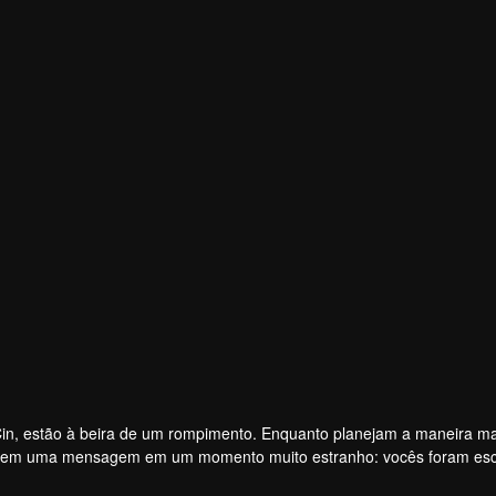
n, estão à beira de um rompimento. Enquanto planejam a maneira ma
bem uma mensagem em um momento muito estranho: vocês foram esc
e está em jogo? Uma quantia em dinheiro de 10 milhões de pesos e mu