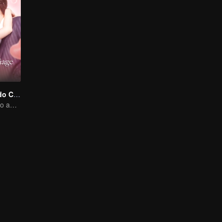
Amor Começa do Casamento
Do casamento ao amor - CEO e namorada substituta