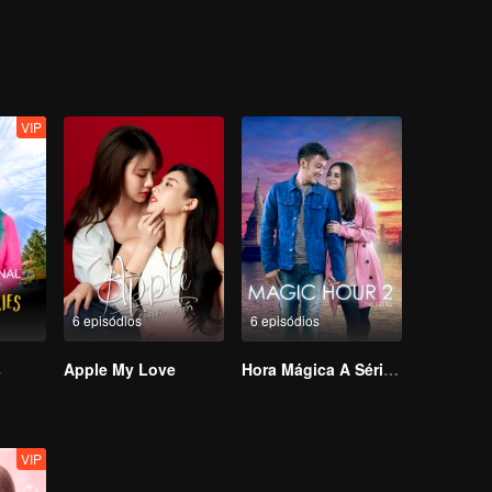
rão fingir que são o casal ideal enquanto cada Umami curte, comparti
pazes de suportar as loucuras um do outro? Que tipo de caos esta co
VIP
6 episódios
6 episódios
s
Apple My Love
Hora Mágica A Série S2
VIP