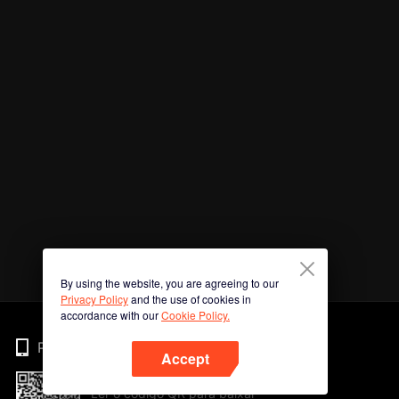
By using the website, you are agreeing to our
Privacy Policy
and the use of cookies in
accordance with our
Cookie Policy.
Phone
Accept
Ler o código QR para baixar