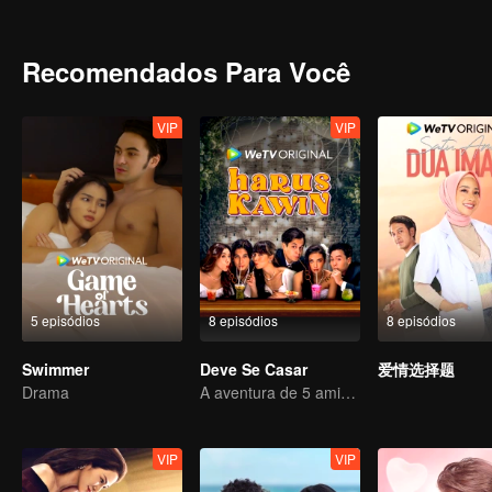
outros prêmios! Eles realmente precisam do dinheiro, mas consegui
comenta todas as postagens de suas mídias sociais? Eles serão ca
trará para o relacionamento que já está tumultuado?
Recomendados Para Você
VIP
VIP
5 episódios
8 episódios
8 episódios
Swimmer
Deve Se Casar
爱情选择题
Drama
A aventura de 5 amigos em busca de uma alma gêmea!
VIP
VIP