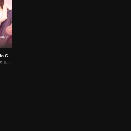
Amor Começa do Casamento
Do casamento ao amor - CEO e namorada substituta