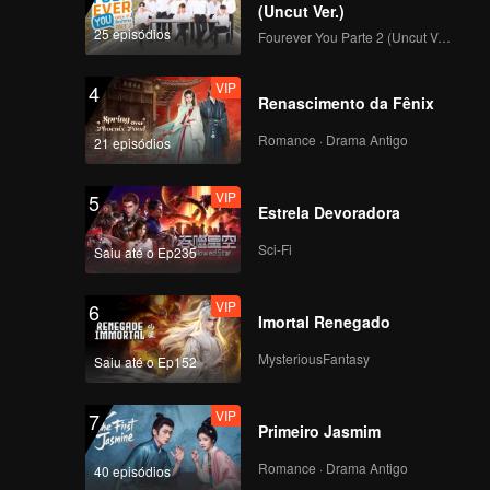
lha e
(Uncut Ver.)
mpetição
25 episódios
Fourever You Parte 2 (Uncut Ver.)
VIP
4
Renascimento da Fênix
Romance · Drama Antigo
21 episódios
VIP
5
Estrela Devoradora
Sci-Fi
Saiu até o Ep235
VIP
6
Imortal Renegado
MysteriousFantasy
Saiu até o Ep152
VIP
7
Primeiro Jasmim
Romance · Drama Antigo
40 episódios