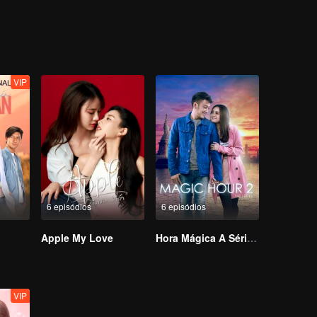
rão fingir que são o casal ideal enquanto cada Umami curte, comparti
pazes de suportar as loucuras um do outro? Que tipo de caos esta co
VIP
6 episódios
6 episódios
Apple My Love
Hora Mágica A Série S2
VIP