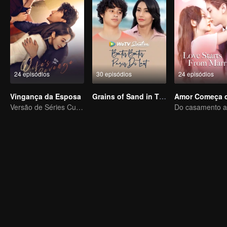
24 episódios
30 episódios
24 episódios
Vingança da Esposa
Grains of Sand in The Sea
Versão de Séries Curtas “A Tentação de voltar para casa”