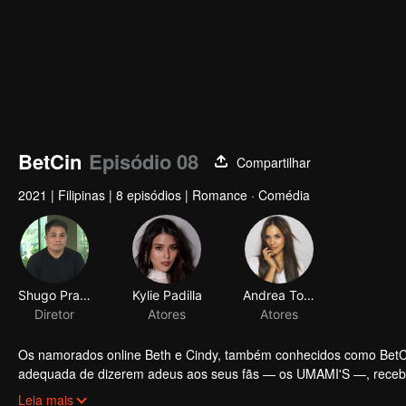
BetCin
Episódio 08
Compartilhar
2021
|
Filipinas
|
8 episódios
|
Romance · Comédia
Shugo Praico
Kylie Padilla
Andrea Torres
Diretor
Atores
Atores
Os namorados online Beth e Cindy, também conhecidos como BetCi
adequada de dizerem adeus aos seus fãs — os UMAMI'S —, rece
como semifinalistas na nossa busca por #RelationshipGoals. O qu
Leia mais