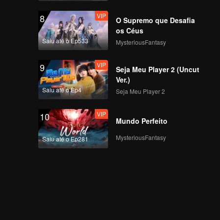
VIP
8
O Supremo que Desafia
os Céus
Saiu até o Ep533
MysteriousFantasy
VIP
9
Seja Meu Player 2 (Uncut
Ver.)
Saiu até o Ep4
Seja Meu Player 2
VIP
10
Mundo Perfeito
MysteriousFantasy
Saiu até o Ep281