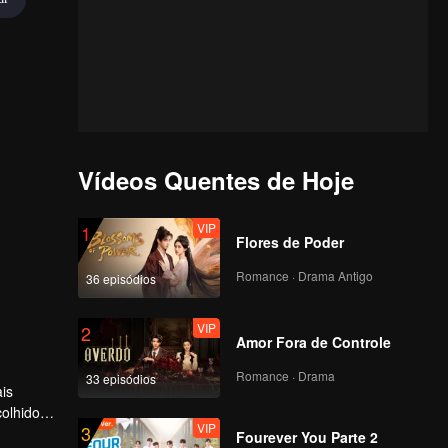
Vídeos Quentes de Hoje
VIP
1
Flores de Poder
Romance · Drama Antigo
36 episódios
VIP
2
Amor Fora de Controle
Romance · Drama
33 episódios
is
olhidos
VIP
3
itos
Fourever You Parte 2