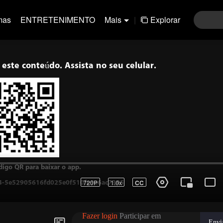
mas
ENTRETENIMENTO
Mais
|
Explorar
 este conteúdo. Assista no seu celular.
digo QR para baixar o app.
720P
1.0x
CC
.4-5e52905616fd025e0f510fe9e6ac7345
Fazer login
Participar em
Envi