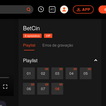
APP
PT
BetCin
8 episódios
VIP
Playlist
Erros de gravação
Playlist
VIP
VIP
VIP
VIP
01
02
03
04
05
VIP
VIP
VIP
06
07
08
ar