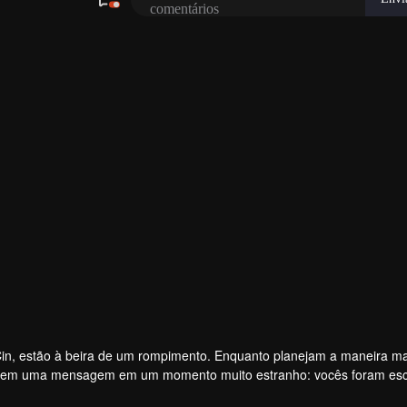
comentários
n, estão à beira de um rompimento. Enquanto planejam a maneira ma
bem uma mensagem em um momento muito estranho: vocês foram esc
e está em jogo? Uma quantia em dinheiro de 10 milhões de pesos e mu