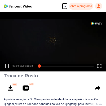
Abra o programa
pt
00:00:00
/
00:11:33
Troca de Rosto
A policial estagiária Su Xiaoqiao troca de identidade e aparência com Gu
Qingdai, viúva do líder dos bandidos na vila de Qingfeng, para investigar o
Mais