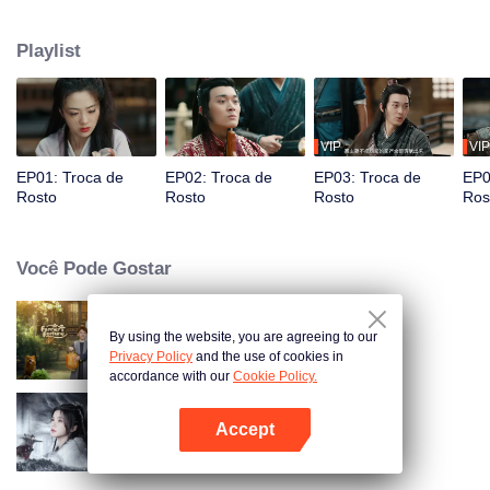
assassinato de sua mãe. Fazendo-se passar por Gu, Su se torna o líder da
fortaleza dos bandidos e "se casa" com Chu Yan, que é seu superior
Playlist
disfarçado do Escritório de Suzheng, como seu marido coagido, com o
objetivo de desvendar a conspiração.
VIP
VIP
EP01: Troca de
EP02: Troca de
EP03: Troca de
EP0
Rosto
Rosto
Rosto
Ros
Você Pode Gostar
By using the website, you are agreeing to our
A Sorte do Camponês
Privacy Policy
and the use of cookies in
accordance with our
Cookie Policy.
Accept
Blade's Dance with You
Abra o programa