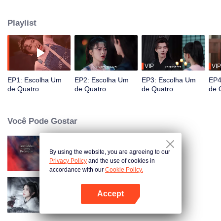
lindas mulheres. Viajando no tempo e no espaço, através dos tempos
antigos e modernos, ela trabalhou de mãos dadas com os detetives para
Playlist
resolver casos, passou por situações perigosas juntos e avançou
corajosamente. corações de homens bonitos. No final, quem finalmente se
casou com ela?
VIP
VIP
EP1: Escolha Um
EP2: Escolha Um
EP3: Escolha Um
EP4
de Quatro
de Quatro
de Quatro
de 
Você Pode Gostar
By using the website, you are agreeing to our
Senhor Imortal Está Em Apuros
Privacy Policy
and the use of cookies in
accordance with our
Cookie Policy.
Accept
Blade's Dance with You
Abra o programa