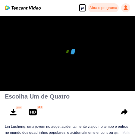
Abra o programa
pt
00:00:00
/
00:11:09
Escolha Um de Quatro
Lin Lusheng, uma jovem no auge, acidentalmente viajou no tempo e entrou
no mundo dos quadrinhos populares, e acidentalmente encontrou quatro
Mais