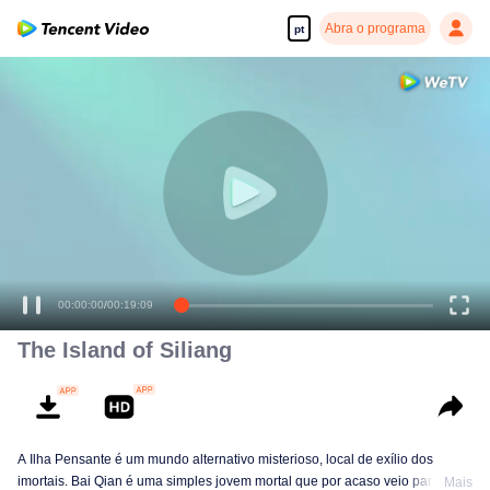
Abra o programa
pt
00:00:00
/
00:19:09
The Island of Siliang
A Ilha Pensante é um mundo alternativo misterioso, local de exílio dos
imortais. Bai Qian é uma simples jovem mortal que por acaso veio para a
Mais