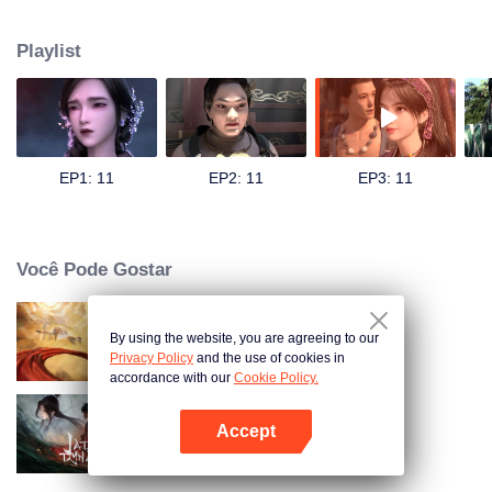
Ilha Pensante e encontrou o jovem imortal sem taça (Wu Bei). Wu Bei era
originalmente o príncipe do reino divino, mas foi exilado na Ilha Pensante
Playlist
por cometer um erro. Ele é orgulhoso e inicialmente não dá muita
importância a Bai Qian. No entanto, nesse outro mundo, a pureza e
bondade de Bai Qian gradualmente tocaram o coração frio de Wu Bei. Os
dois começaram a explorar este belo, mas traiçoeiro mundo juntos,
apoiando-se mutuamente. Eles triunfaram juntos sobre uma série de
complôs e armadilhas, permitindo que Wu Bei recuperasse sua fé no amor.
EP1: 11
EP2: 11
EP3: 11
Justo quando o relacionamento deles está mais forte, os segredos
escondidos por trás da origem de Bai Qian começam a vir à tona.
Você Pode Gostar
By using the website, you are agreeing to our
Tun Tian Ji
Privacy Policy
and the use of cookies in
accordance with our
Cookie Policy.
Accept
Dinastia de Jade
Abra o programa