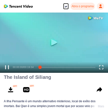
Abra o programa
pt
00:00:00
/
00:19:34
The Island of Siliang
A Ilha Pensante é um mundo alternativo misterioso, local de exílio dos
imortais. Bai Qian é uma simples jovem mortal que por acaso veio para a
Mais