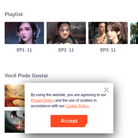
Ilha Pensante e encontrou o jovem imortal sem taça (Wu Bei). Wu Bei era
originalmente o príncipe do reino divino, mas foi exilado na Ilha Pensante
Playlist
por cometer um erro. Ele é orgulhoso e inicialmente não dá muita
importância a Bai Qian. No entanto, nesse outro mundo, a pureza e
bondade de Bai Qian gradualmente tocaram o coração frio de Wu Bei. Os
dois começaram a explorar este belo, mas traiçoeiro mundo juntos,
apoiando-se mutuamente. Eles triunfaram juntos sobre uma série de
complôs e armadilhas, permitindo que Wu Bei recuperasse sua fé no amor.
EP1: 11
EP2: 11
EP3: 11
Justo quando o relacionamento deles está mais forte, os segredos
escondidos por trás da origem de Bai Qian começam a vir à tona.
Você Pode Gostar
By using the website, you are agreeing to our
Tun Tian Ji
Privacy Policy
and the use of cookies in
accordance with our
Cookie Policy.
Accept
Dinastia de Jade
Abra o programa