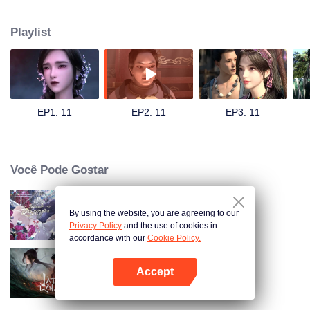
Ilha Pensante e encontrou o jovem imortal sem taça (Wu Bei). Wu Bei era
originalmente o príncipe do reino divino, mas foi exilado na Ilha Pensante
Playlist
por cometer um erro. Ele é orgulhoso e inicialmente não dá muita
importância a Bai Qian. No entanto, nesse outro mundo, a pureza e
bondade de Bai Qian gradualmente tocaram o coração frio de Wu Bei. Os
dois começaram a explorar este belo, mas traiçoeiro mundo juntos,
apoiando-se mutuamente. Eles triunfaram juntos sobre uma série de
complôs e armadilhas, permitindo que Wu Bei recuperasse sua fé no amor.
EP1: 11
EP2: 11
EP3: 11
Justo quando o relacionamento deles está mais forte, os segredos
escondidos por trás da origem de Bai Qian começam a vir à tona.
Você Pode Gostar
By using the website, you are agreeing to our
Marca de Mordidas do Amor
Privacy Policy
and the use of cookies in
accordance with our
Cookie Policy.
Accept
Dinastia de Jade
Abra o programa