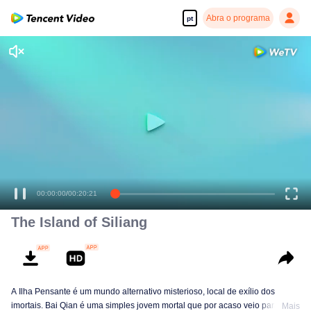
Abra o programa
pt
00:00:00
/
00:20:21
The Island of Siliang
A Ilha Pensante é um mundo alternativo misterioso, local de exílio dos
imortais. Bai Qian é uma simples jovem mortal que por acaso veio para a
Mais