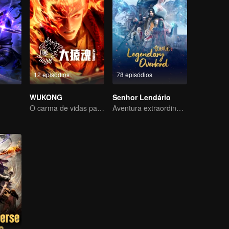
12 episódios
78 episódios
u
WUKONG
Senhor Lendário
O carma de vidas passadas está destinado a destruir os céus.
Aventura extraordinária, um adolescente renascido da adversidade