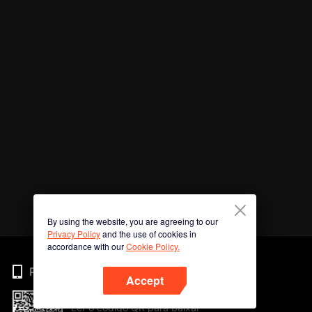
By using the website, you are agreeing to our
Privacy Policy
and the use of cookies in
accordance with our
Cookie Policy.
Phone
Accept
Ler o código QR para baixar