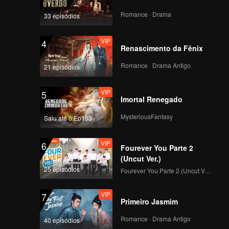
Romance · Drama
33 episódios
VIP
4
Renascimento da Fênix
Romance · Drama Antigo
21 episódios
VIP
5
Imortal Renegado
MysteriousFantasy
Saiu até o Ep153
VIP
6
Fourever You Parte 2
(Uncut Ver.)
25 episódios
Fourever You Parte 2 (Uncut Ver.)
VIP
7
Primeiro Jasmim
Romance · Drama Antigo
40 episódios