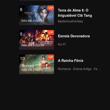
VIP
8
Terra de Alma Ⅱ: O
Inigualável Clã Tang
Saiu até o Ep165
MysteriousFantasy
VIP
9
Estrela Devoradora
Sci-Fi
Saiu até o Ep235
VIP
10
A Rainha Fênix
Romance · Drama Antigo · Fantasia
Saiu até o Ep10