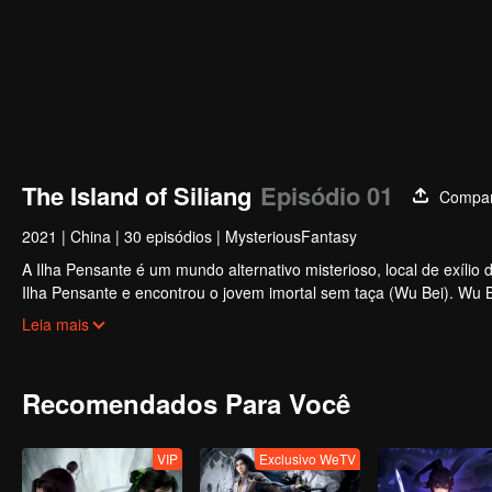
The Island of Siliang
Episódio 01
Compart
2021
|
China
|
30 episódios
|
MysteriousFantasy
A Ilha Pensante é um mundo alternativo misterioso, local de exílio
Ilha Pensante e encontrou o jovem imortal sem taça (Wu Bei). Wu Bei
Pensante por cometer um erro. Ele é orgulhoso e inicialmente não 
Leia mais
bondade de Bai Qian gradualmente tocaram o coração frio de Wu Be
apoiando-se mutuamente. Eles triunfaram juntos sobre uma série 
Justo quando o relacionamento deles está mais forte, os segredos 
Recomendados Para Você
VIP
Exclusivo WeTV