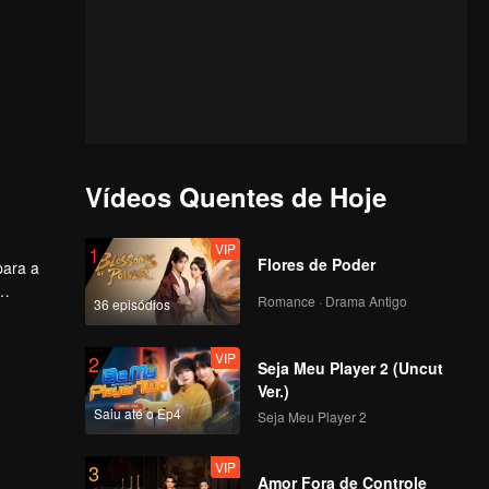
Vídeos Quentes de Hoje
VIP
1
Flores de Poder
para a
Romance · Drama Antigo
36 episódios
reza e
tos,
o amor.
VIP
2
Seja Meu Player 2 (Uncut
Ver.)
Saiu até o Ep4
Seja Meu Player 2
VIP
3
Amor Fora de Controle