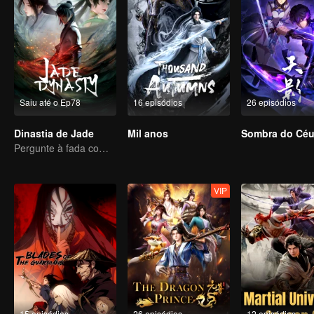
Saiu até o Ep78
16 episódios
26 episódios
Dinastia de Jade
Mil anos
Sombra do Cé
Pergunte à fada com minha espada, como pratico sem distrações?
VIP
15 episódios
26 episódios
12 episódios