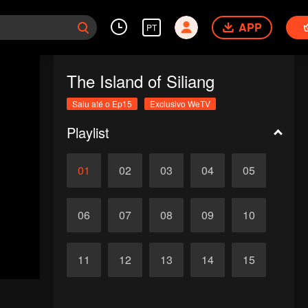
APP
PT
The Island of Siliang
Saiu até o Ep15
Exclusivo WeTV
Playlist
01
02
03
04
05
06
07
08
09
10
11
12
13
14
15