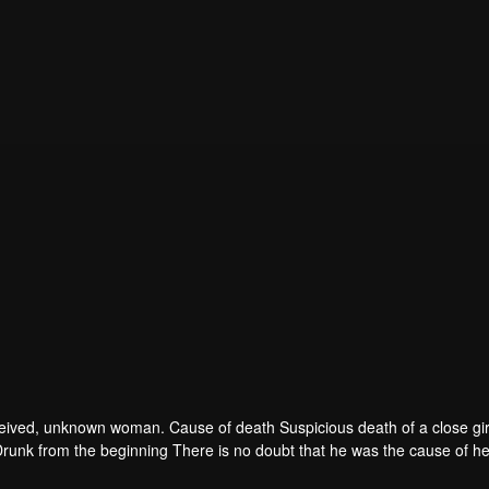
 deceived, unknown woman. Cause of death Suspicious death of a close gir
runk from the beginning There is no doubt that he was the cause of he
ad to give up some reasons. At the same time, Yu tried to attract her atten