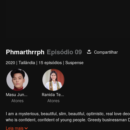
Phmarthrrph
Episódio 09
Compartilhar
2020
|
Tailândia
|
15 episódios
|
Suspense
Masu Junyangdikul
Ranida Techasit
Atores
Atores
I am a mysterious, beautiful, slim, beautiful, optimistic, real love
who is confident, confident of young people. Greedy businessman D
girlfriend's death. Trying to find out the truth But in the end, she h
Leia mais