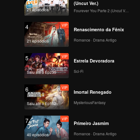
(Uncut Ver.)
25 episódios
Fourever You Parte 2 (Uncut Ver.)
VIP
4
Renascimento da Fênix
Romance · Drama Antigo
21 episódios
VIP
5
Estrela Devoradora
Sci-Fi
Saiu até o Ep235
VIP
6
Imortal Renegado
MysteriousFantasy
Saiu até o Ep152
VIP
7
Primeiro Jasmim
Romance · Drama Antigo
40 episódios