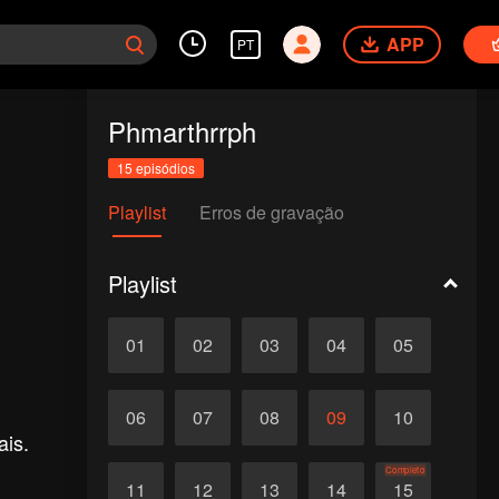
APP
PT
Phmarthrrph
15 episódios
Playlist
Erros de gravação
Playlist
01
02
03
04
05
06
07
08
09
10
ais.
Completo
11
12
13
14
15