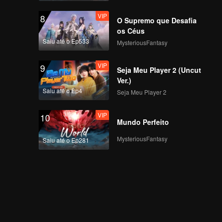
VIP
8
O Supremo que Desafia
os Céus
Saiu até o Ep533
MysteriousFantasy
VIP
9
Seja Meu Player 2 (Uncut
Ver.)
Saiu até o Ep4
Seja Meu Player 2
VIP
10
Mundo Perfeito
MysteriousFantasy
Saiu até o Ep281