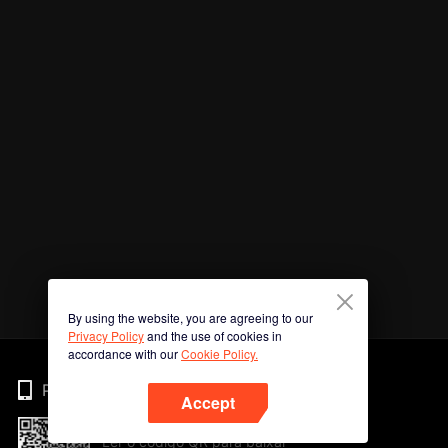
By using the website, you are agreeing to our
Privacy Policy
and the use of cookies in
accordance with our
Cookie Policy.
Phone
Accept
Ler o código QR para baixar