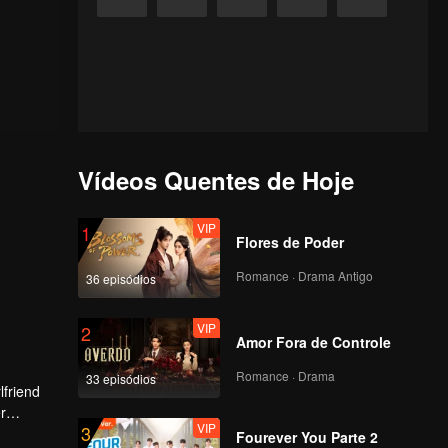
Vídeos Quentes de Hoje
VIP
1
Flores de Poder
Romance · Drama Antigo
36 episódios
VIP
2
Amor Fora de Controle
Romance · Drama
33 episódios
lfriend
r
VIP
3
tion.
Fourever You Parte 2