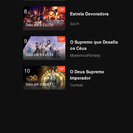
VIP
8
Estrela Devoradora
Sci-Fi
Saiu até o Ep235
VIP
9
O Supremo que Desafia
os Céus
Saiu até o Ep534
MysteriousFantasy
VIP
10
O Deus Supremo
Imperador
Saiu até o Ep611
Combat