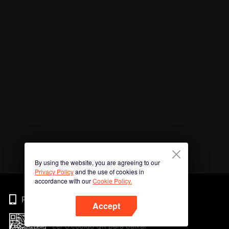
By using the website, you are agreeing to our
Privacy Policy
and the use of cookies in
accordance with our
Cookie Policy.
Phone
Accept
Ler o código QR para baixar