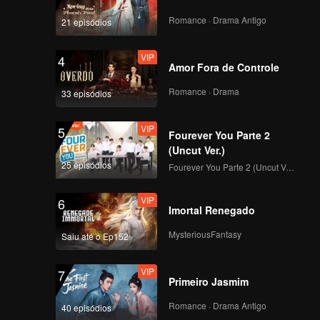
Romance · Drama Antigo
21 episódios
VIP
4
Amor Fora de Controle
Romance · Drama
33 episódios
VIP
5
Fourever You Parte 2
(Uncut Ver.)
25 episódios
Fourever You Parte 2 (Uncut Ver.)
VIP
6
Imortal Renegado
MysteriousFantasy
Saiu até o Ep152
VIP
7
Primeiro Jasmim
Romance · Drama Antigo
40 episódios