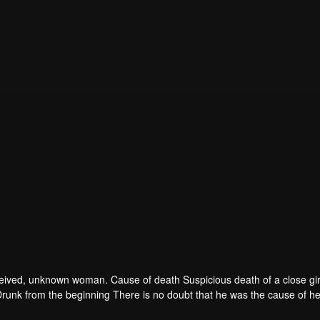
 deceived, unknown woman. Cause of death Suspicious death of a close gir
runk from the beginning There is no doubt that he was the cause of he
ad to give up some reasons. At the same time, Yu tried to attract her atten