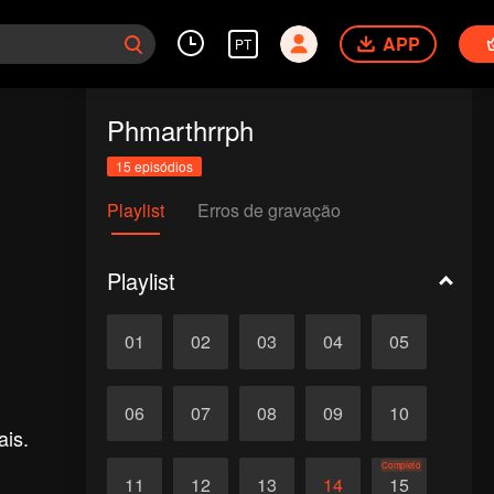
APP
PT
Phmarthrrph
15 episódios
Playlist
Erros de gravação
Playlist
01
02
03
04
05
06
07
08
09
10
ais.
Completo
11
12
13
14
15