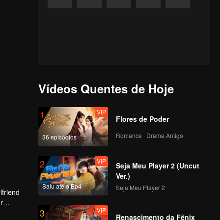
Vídeos Quentes de Hoje
VIP
1
Flores de Poder
Romance · Drama Antigo
36 episódios
VIP
2
Seja Meu Player 2 (Uncut
Ver.)
Saiu até o Ep4
Seja Meu Player 2
lfriend
r
VIP
3
tion.
Renascimento da Fênix