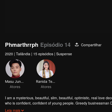
Phmarthrrph
Episódio 14
Compartilhar
2020
|
Tailândia
|
15 episódios
|
Suspense
Masu Junyangdikul
Ranida Techasit
Atores
Atores
I am a mysterious, beautiful, slim, beautiful, optimistic, real love
who is confident, confident of young people. Greedy businessman D
girlfriend's death. Trying to find out the truth But in the end, she h
Leia mais