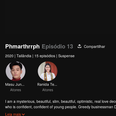
Phmarthrrph
Episódio 13
Compartilhar
2020
|
Tailândia
|
15 episódios
|
Suspense
Masu Junyangdikul
Ranida Techasit
Atores
Atores
I am a mysterious, beautiful, slim, beautiful, optimistic, real love
who is confident, confident of young people. Greedy businessman D
girlfriend's death. Trying to find out the truth But in the end, she h
Leia mais