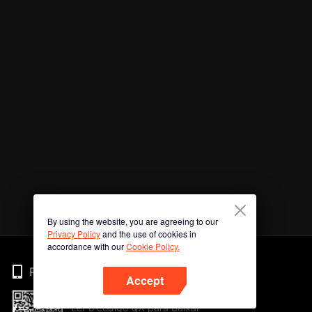
By using the website, you are agreeing to our
Privacy Policy
and the use of cookies in
accordance with our
Cookie Policy.
Phone
Accept
Ler o código QR para baixar