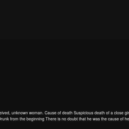
 deceived, unknown woman. Cause of death Suspicious death of a close gir
runk from the beginning There is no doubt that he was the cause of he
ad to give up some reasons. At the same time, Yu tried to attract her atten