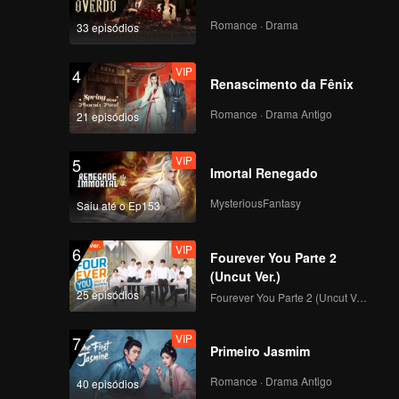
Romance · Drama
33 episódios
VIP
4
Renascimento da Fênix
Romance · Drama Antigo
21 episódios
VIP
5
Imortal Renegado
MysteriousFantasy
Saiu até o Ep153
VIP
6
Fourever You Parte 2
(Uncut Ver.)
25 episódios
Fourever You Parte 2 (Uncut Ver.)
VIP
7
Primeiro Jasmim
Romance · Drama Antigo
40 episódios