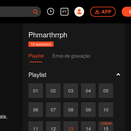
APP
PT
Phmarthrrph
15 episódios
Playlist
Erros de gravação
Playlist
01
02
03
04
05
06
07
08
09
10
ais.
Completo
11
12
13
14
15