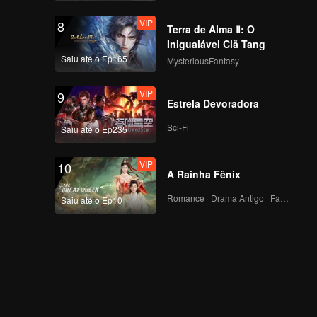
VIP
8
Terra de Alma Ⅱ: O
Inigualável Clã Tang
Saiu até o Ep165
MysteriousFantasy
VIP
9
Estrela Devoradora
Sci-Fi
Saiu até o Ep235
VIP
10
A Rainha Fênix
Romance · Drama Antigo · Fantasia
Saiu até o Ep10