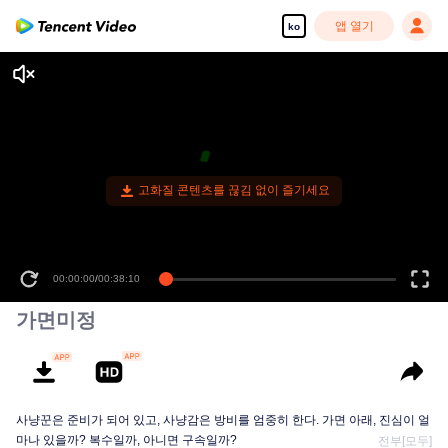
앱 열기
ko
고화질 콘텐츠를 끊김 없이 즐기세요
00:00:00
/
00:38:10
가면미정
사냥꾼은 준비가 되어 있고, 사냥감은 방비를 엄중히 한다. 가면 아래, 진심이 얼
마나 있을까? 복수일까, 아니면 구속일까?
전부[모두]