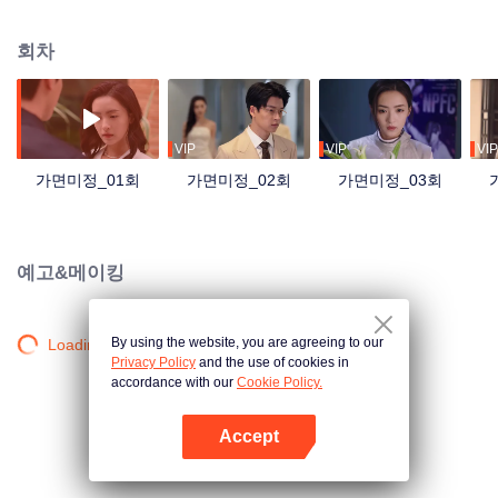
회차
VIP
VIP
VIP
가면미정_01회
가면미정_02회
가면미정_03회
예고&메이킹
By using the website, you are agreeing to our
Loading…
Privacy Policy
and the use of cookies in
accordance with our
Cookie Policy.
Accept
앱 열기