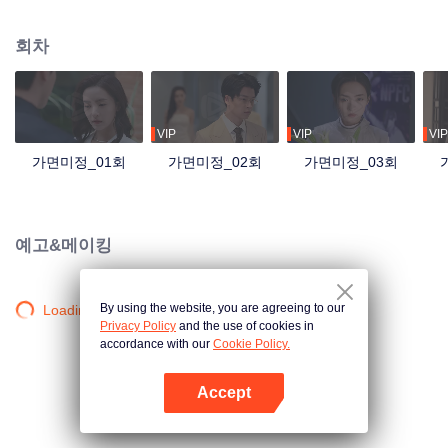
회차
VIP
VIP
VIP
가면미정_01회
가면미정_02회
가면미정_03회
예고&메이킹
By using the website, you are agreeing to our
Loading…
Privacy Policy
and the use of cookies in
accordance with our
Cookie Policy.
Accept
앱 열기