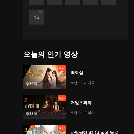
VIP
16
오늘의 인기 영상
VIP
1
백화살
로맨스 · 시대극
총36회
VIP
2
저일초과화
로맨스 · 드라마
총33회
VIP
3
사방극애 S2 (Uncut Ver.)