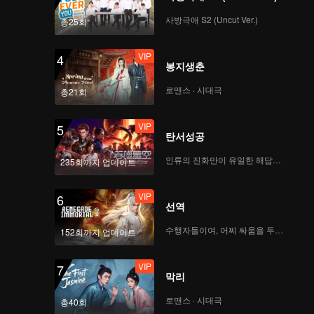
사방극애 S2 (Uncut Ver.)
총25회
VIP
4
봉지생춘
로맨스 · 시대극
총21회
VIP
5
탄서성공
인류의 진화만이 유일한 해답이다
235회까지 업데이트
VIP
6
선역
수행자들이여, 어찌 싸움을 두려워하랴
152회까지 업데이트
VIP
7
막리
로맨스 · 시대극
총40회