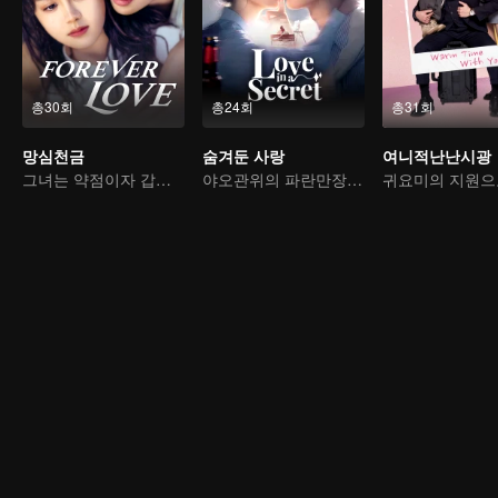
총30회
총24회
총31회
망심천금
숨겨둔 사랑
여니적난난시광
그녀는 약점이자 갑옷이다
야오관위의 파란만장 연애사