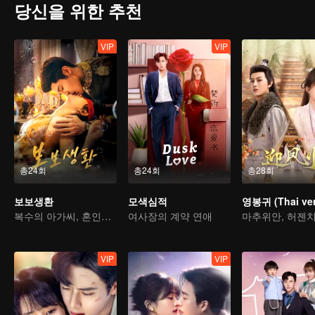
당신을 위한 추천
VIP
VIP
총24회
총24회
총28회
보보생환
모색심적
영봉귀 (Thai ver
복수의 아가씨, 혼인을 미끼로 재벌가에 시집간다
여사장의 계약 연애
VIP
VIP