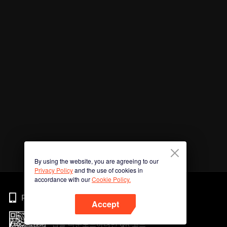
By using the website, you are agreeing to our
Privacy Policy
and the use of cookies in
accordance with our
Cookie Policy.
Phone
Accept
앱을 다운로드하려면 QR 코드