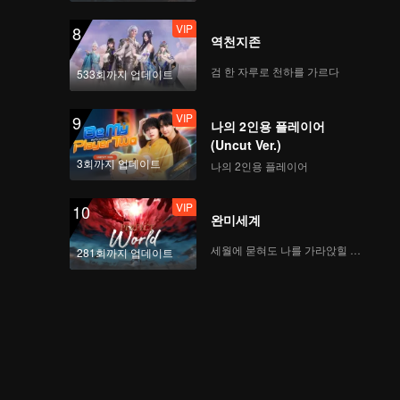
VIP
8
역천지존
검 한 자루로 천하를 가르다
533회까지 업데이트
VIP
9
나의 2인용 플레이어
(Uncut Ver.)
3회까지 업데이트
나의 2인용 플레이어
VIP
10
완미세계
세월에 묻혀도 나를 가라앉힐 수 없어
281회까지 업데이트