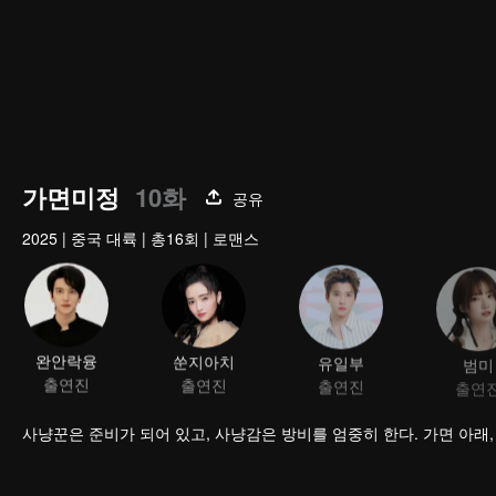
가면미정
10화
공유
2025
|
중국 대륙
|
총16회
|
로맨스
완안락융
쑨지아치
유일부
범미
출연진
출연진
출연진
출연
사냥꾼은 준비가 되어 있고, 사냥감은 방비를 엄중히 한다. 가면 아래