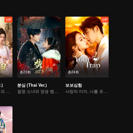
VIP
VIP
총23회
총24회
.)
분심 (Thai Ver.)
보보심험
마추위안, 허젠치의 인생 역습
절명 소녀와 영생 뱀파이어의 지지고 볶는 이야기
사랑의 미끼, 너를 유혹하다