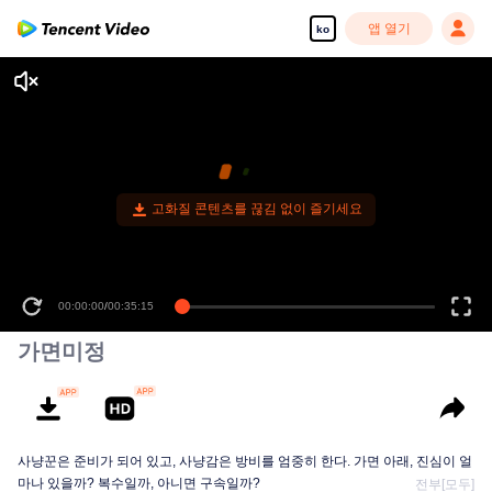
앱 열기
ko
고화질 콘텐츠를 끊김 없이 즐기세요
00:00:00
/
00:35:15
가면미정
사냥꾼은 준비가 되어 있고, 사냥감은 방비를 엄중히 한다. 가면 아래, 진심이 얼
마나 있을까? 복수일까, 아니면 구속일까?
전부[모두]