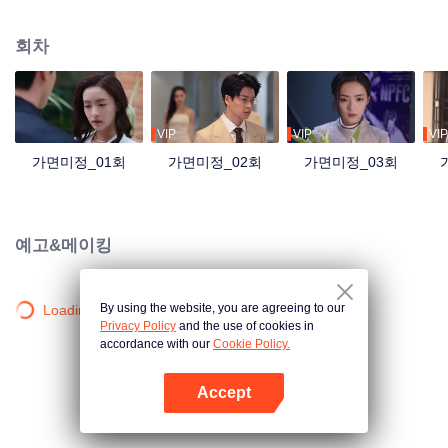
회차
VIP
VIP
VIP
가면미정_01회
가면미정_02회
가면미정_03회
예고&메이킹
By using the website, you are agreeing to our
Loading…
Privacy Policy
and the use of cookies in
accordance with our
Cookie Policy.
Accept
앱 열기