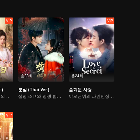
VIP
VIP
총23회
총24회
.)
분심 (Thai Ver.)
숨겨둔 사랑
마추위안, 허젠치의 인생 역습
절명 소녀와 영생 뱀파이어의 지지고 볶는 이야기
야오관위의 파란만장 연애사
VIP