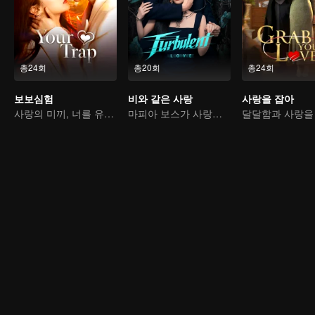
총24회
총20회
총24회
보보심험
비와 같은 사랑
사랑을 잡아
사랑의 미끼, 너를 유혹하다
마피아 보스가 사랑에 빠진 그녀는 사실 잠입 수사관