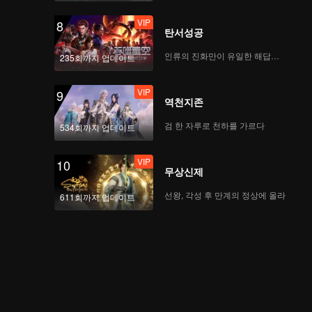
VIP
8
탄서성공
인류의 진화만이 유일한 해답이다
235회까지 업데이트
VIP
9
역천지존
검 한 자루로 천하를 가르다
534회까지 업데이트
VIP
10
무상신제
선왕, 각성 후 만계의 정상에 올라
611회까지 업데이트