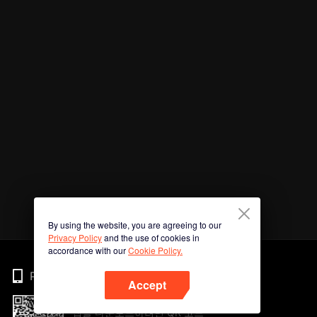
By using the website, you are agreeing to our
Privacy Policy
and the use of cookies in
accordance with our
Cookie Policy.
Phone
Accept
앱을 다운로드하려면 QR 코드