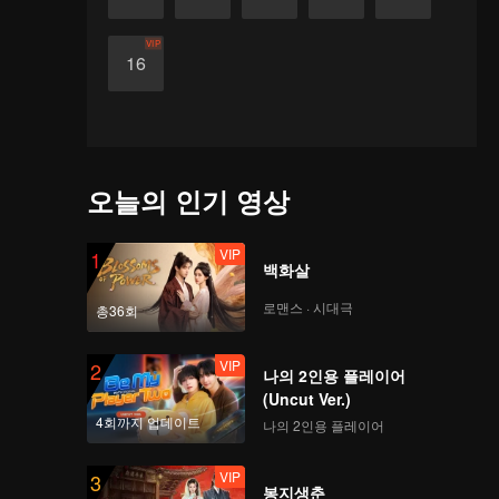
VIP
16
오늘의 인기 영상
VIP
1
백화살
로맨스 · 시대극
총36회
VIP
2
나의 2인용 플레이어
(Uncut Ver.)
4회까지 업데이트
나의 2인용 플레이어
VIP
3
봉지생춘