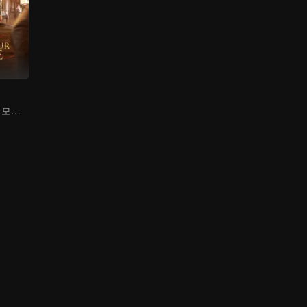
달달함과 사랑을 모두 가진 친잔과 민장시