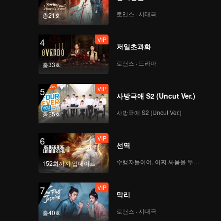
로맨스 · 시대극
총21회
VIP
4
저일초과화
로맨스 · 드라마
총33회
VIP
5
사방극애 S2 (Uncut Ver.)
사방극애 S2 (Uncut Ver.)
총25회
VIP
6
선역
수행자들이여, 어찌 싸움을 두려워하랴
152회까지 업데이트
VIP
7
막리
로맨스 · 시대극
총40회