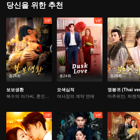
당신을 위한 추천
VIP
VIP
총24회
총24회
총28회
보보생환
모색심적
영봉귀 (Thai ver
복수의 아가씨, 혼인을 미끼로 재벌가에 시집간다
여사장의 계약 연애
VIP
VIP