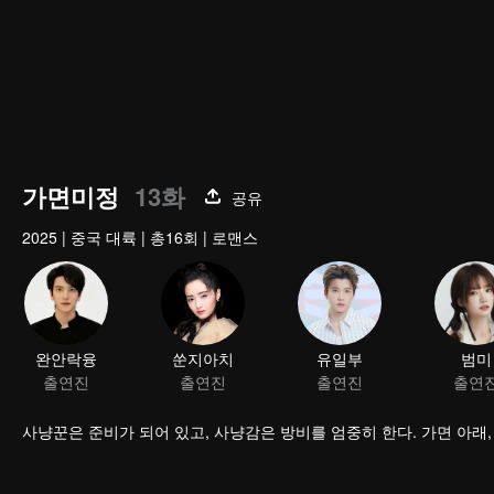
가면미정
13화
공유
2025
|
중국 대륙
|
총16회
|
로맨스
완안락융
쑨지아치
유일부
범미
출연진
출연진
출연진
출연
사냥꾼은 준비가 되어 있고, 사냥감은 방비를 엄중히 한다. 가면 아래