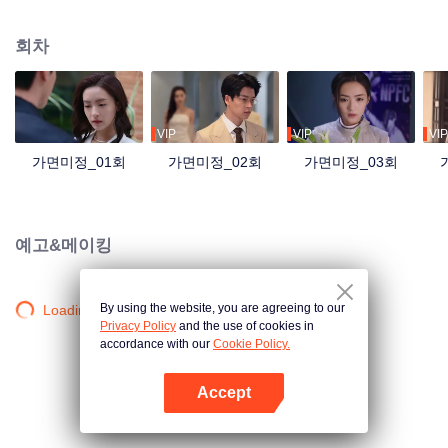
회차
VIP
VIP
VIP
가면미정_01회
가면미정_02회
가면미정_03회
예고&메이킹
By using the website, you are agreeing to our
Loading…
Privacy Policy
and the use of cookies in
accordance with our
Cookie Policy.
Accept
앱 열기