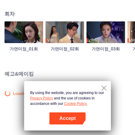
회차
VIP
VIP
VIP
가면미정_01회
가면미정_02회
가면미정_03회
예고&메이킹
By using the website, you are agreeing to our
Loading…
Privacy Policy
and the use of cookies in
accordance with our
Cookie Policy.
Accept
앱 열기