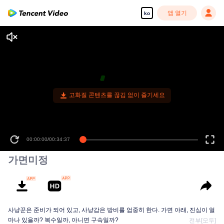
앱 열기
ko
고화질 콘텐츠를 끊김 없이 즐기세요
00:00:00
/
00:34:37
가면미정
사냥꾼은 준비가 되어 있고, 사냥감은 방비를 엄중히 한다. 가면 아래, 진심이 얼
마나 있을까? 복수일까, 아니면 구속일까?
전부[모두]