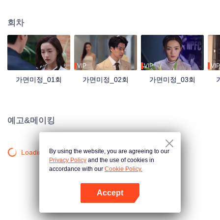
회차
VIP
VIP
VIP
가면미정_01회
가면미정_02회
가면미정_03회
예고&메이킹
By using the website, you are agreeing to our
Loading…
Privacy Policy
and the use of cookies in
accordance with our
Cookie Policy.
Accept
앱 열기